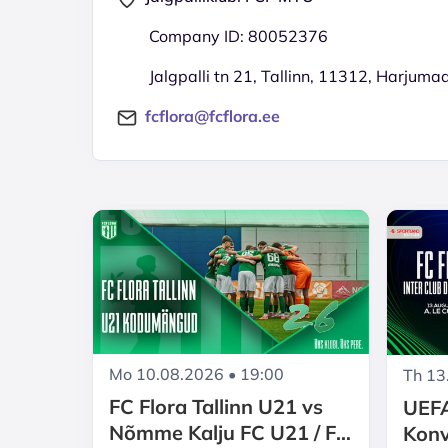
Company ID: 80052376
Jalgpalli tn 21, Tallinn, 11312, Harjuma
fcflora@fcflora.ee
Mo 10.08.2026 • 19:00
Th 13
FC Flora Tallinn U21 vs
UEF
Nõmme Kalju FC U21 / FC
Konv