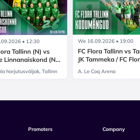
We 16.09.2026 • 19:00
.09.2026 • 12:30
FC Flora Tallinn vs Ta
ora Tallinn (N) vs
JK Tammeka / FC Flo
e Linnanaiskond (N) /
Tallinn kodumängud
ora Tallinn
üla harjutusväljak, Tallinn
A. Le Coq Arena
(07.08 asendus)
skonna kodumängud
Promoters
Company