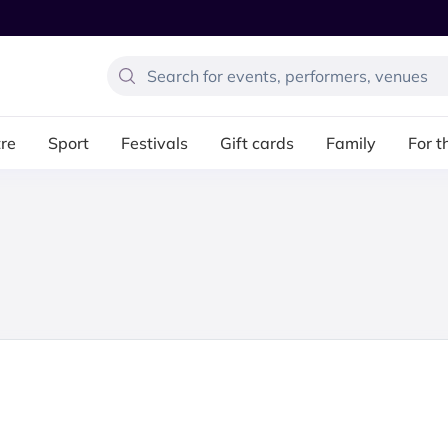
re
Sport
Festivals
Gift cards
Family
For t