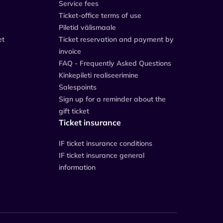
Service fees
Ticket-office terms of use
Piletid välismaale
et
Ticket reservation and payment by
invoice
FAQ - Frequently Asked Questions
Kinkepileti realiseerimine
Salespoints
Sign up for a reminder about the
gift ticket
Ticket insurance
IF ticket insurance conditions
IF ticket insurance general
information