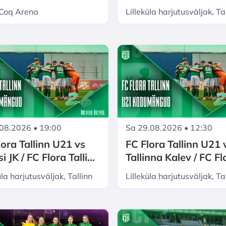
nter Club d'Escaldes
FC Flora Tallinn
 Coq Arena
Lilleküla harjutusväljak, Ta
naiskonna kodumän
.08.2026 • 19:00
Sa 29.08.2026 • 12:30
lora Tallinn U21 vs
FC Flora Tallinn U21 
i JK / FC Flora Tallinn
Tallinna Kalev / FC Fl
 kodumängud 2026
Tallinn U21 kodumä
üla harjutusväljak, Tallinn
Lilleküla harjutusväljak, Ta
2026