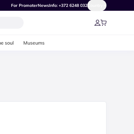
For Promoter
News
Info: +372 6248 032
Country
he soul
Museums