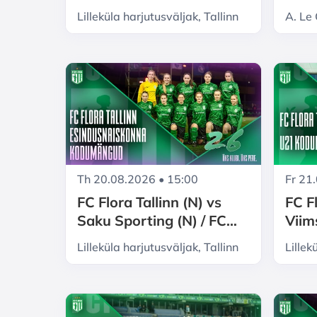
Flora Tallinn U21
vs I
Lilleküla harjutusväljak, Tallinn
A. Le
kodumängud 2026
Fr 21
Th 20.08.2026 • 15:00
FC F
FC Flora Tallinn (N) vs
Viims
Saku Sporting (N) / FC
U21
Flora Tallinn naiskonna
Lilleküla harjutusväljak, Tallinn
Lillek
kodumängud