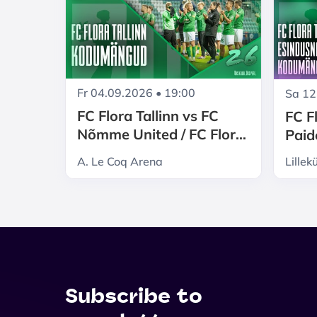
Fr 04.09.2026 • 19:00
Sa 12
FC Flora Tallinn vs FC
FC Fl
Nõmme United / FC Flora
Paid
Tallinn kodumängud 2026
FC Fl
A. Le Coq Arena
Lillek
nai
Subscribe to