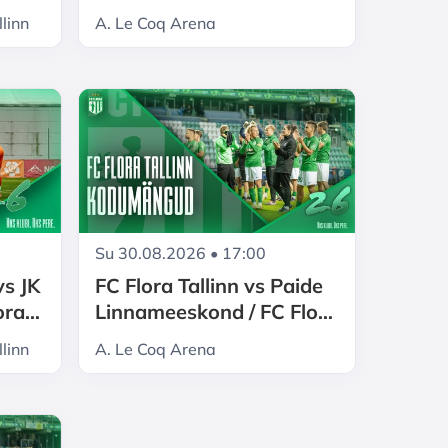
Tallinn kodumängud 2026
llinn
A. Le Coq Arena
gud
Su 30.08.2026 • 17:00
vs JK
FC Flora Tallinn vs Paide
ora
Linnameeskond / FC Flora
ngud
Tallinn kodumängud 2026
llinn
A. Le Coq Arena