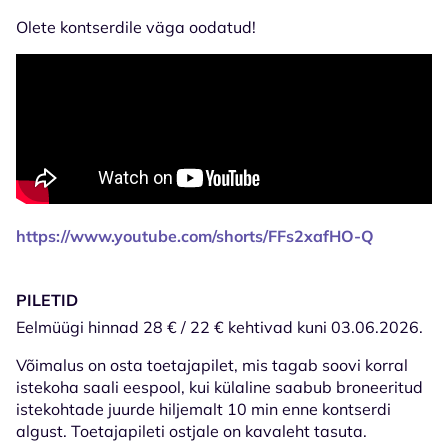
Olete kontserdile väga oodatud!
https://www.youtube.com/shorts/FFs2xafHO-Q
PILETID
Eelmüügi hinnad 28 € / 22 € kehtivad kuni 03.06.2026.
Võimalus on osta toetajapilet, mis tagab soovi korral
istekoha saali eespool, kui külaline saabub broneeritud
istekohtade juurde hiljemalt 10 min enne kontserdi
algust. Toetajapileti ostjale on kavaleht tasuta.