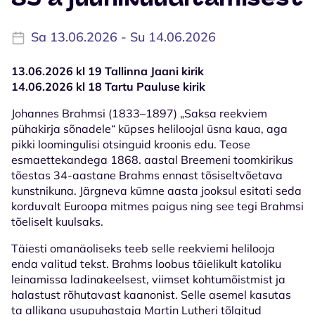
Sa 13.06.2026 - Su 14.06.2026
13.06.2026 kl 19 Tallinna Jaani kirik
14.06.2026 kl 18 Tartu Pauluse kirik
Johannes Brahmsi (1833–1897) „Saksa reekviem
pühakirja sõnadele“ küpses heliloojal üsna kaua, aga
pikki loomingulisi otsinguid kroonis edu. Teose
esmaettekandega 1868. aastal Breemeni toomkirikus
tõestas 34-aastane Brahms ennast tõsiseltvõetava
kunstnikuna. Järgneva kümne aasta jooksul esitati seda
korduvalt Euroopa mitmes paigus ning see tegi Brahmsi
tõeliselt kuulsaks.
Täiesti omanäoliseks teeb selle reekviemi helilooja
enda valitud tekst. Brahms loobus täielikult katoliku
leinamissa ladinakeelsest, viimset kohtumõistmist ja
halastust rõhutavast kaanonist. Selle asemel kasutas
ta allikana usupuhastaja Martin Lutheri tõlgitud