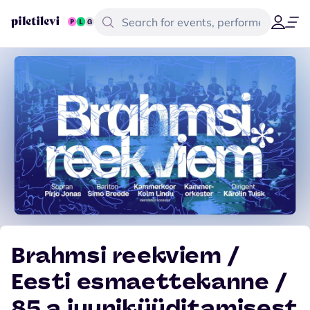
Brahmsi reekviem /
Eesti esmaettekanne /
85 a juuniküüditamisest