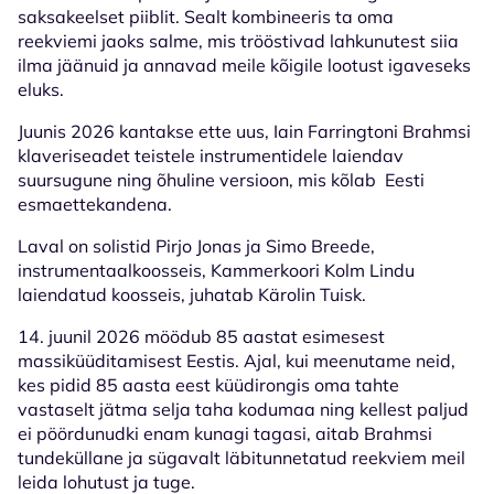
saksakeelset piiblit. Sealt kombineeris ta oma
reekviemi jaoks salme, mis trööstivad lahkunutest siia
ilma jäänuid ja annavad meile kõigile lootust igaveseks
eluks.
Juunis 2026 kantakse ette uus, Iain Farringtoni Brahmsi
klaveriseadet teistele instrumentidele laiendav
suursugune ning õhuline versioon, mis kõlab Eesti
esmaettekandena.
Laval on solistid Pirjo Jonas ja Simo Breede,
instrumentaalkoosseis, Kammerkoori Kolm Lindu
laiendatud koosseis, juhatab Kärolin Tuisk.
14. juunil 2026 möödub 85 aastat esimesest
massiküüditamisest Eestis. Ajal, kui meenutame neid,
kes pidid 85 aasta eest küüdirongis oma tahte
vastaselt jätma selja taha kodumaa ning kellest paljud
ei pöördunudki enam kunagi tagasi, aitab Brahmsi
tundeküllane ja sügavalt läbitunnetatud reekviem meil
leida lohutust ja tuge.