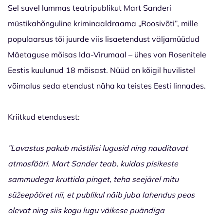
Sel suvel lummas teatripublikut Mart Sanderi
müstikahõnguline kriminaaldraama „Roosivõti”, mille
populaarsus tõi juurde viis lisaetendust väljamüüdud
Mäetaguse mõisas Ida-Virumaal – ühes von Rosenitele
Eestis kuulunud 18 mõisast. Nüüd on kõigil huvilistel
võimalus seda etendust näha ka teistes Eesti linnades.
Kriitkud etendusest:
”Lavastus pakub müstilisi lugusid ning nauditavat
atmosfääri. Mart Sander teab, kuidas pisikeste
sammudega kruttida pinget, teha seejärel mitu
süžeepööret nii, et publikul näib juba lahendus peos
olevat ning siis kogu lugu väikese puändiga