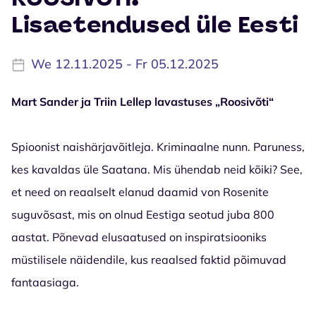
Lisaetendused üle Eesti
We 12.11.2025 - Fr 05.12.2025
Mart Sander ja Triin Lellep lavastuses „Roosivõti“
Spioonist naishärjavõitleja. Kriminaalne nunn. Paruness,
kes kavaldas üle Saatana. Mis ühendab neid kõiki? See,
et need on reaalselt elanud daamid von Rosenite
suguvõsast, mis on olnud Eestiga seotud juba 800
aastat. Põnevad elusaatused on inspiratsiooniks
müstilisele näidendile, kus reaalsed faktid põimuvad
fantaasiaga.