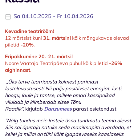
Sa 04.10.2025 - Fr 10.04.2026
Kevadine teatrirõõm!
12 märtsist kuni
31. märtsini
kõik mängukavas olevad
piletid
-20%
.
Eripakkumine 20.–21. märtsil
Noore Vaataja Teatripäeva puhul kõik piletid
-26%
alghinnast
.
„Üks terve teatriaasta kolmest parimast
lastelavastusest! Nii palju positiivset energiat, lusti,
hoogu, laule ja tantse, millele omad kassipolkad
viiuldab ja klimberdab sisse Tõnu
Raadik“,
kirjutab
Danzumees
pärast esietendust
"Nälg tundus meie lastele üsna tundmatu teema olevat.
Siis sai õpetaja natuke seda maailmapilti avardada, et
kellel ja millal on tühi kõht igapäevaseks kaaslaseks