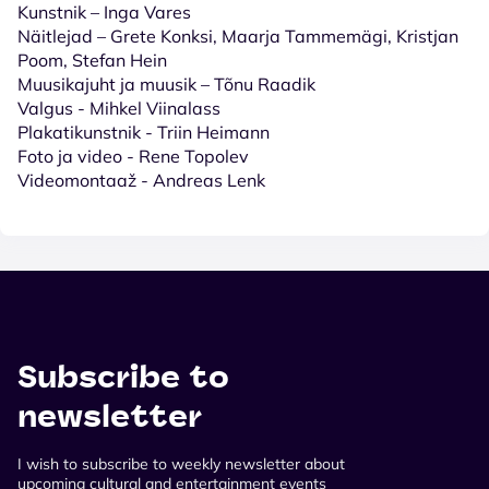
Kunstnik – Inga Vares
Näitlejad – Grete Konksi, Maarja Tammemägi, Kristjan
Poom, Stefan Hein
Muusikajuht ja muusik – Tõnu Raadik
Valgus - Mihkel Viinalass
Plakatikunstnik - Triin Heimann
Foto ja video - Rene Topolev
Videomontaaž - Andreas Lenk
Subscribe to
newsletter
I wish to subscribe to weekly newsletter about
upcoming cultural and entertainment events