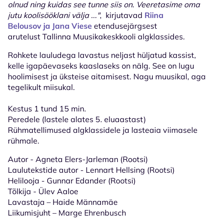
olnud ning kuidas see tunne siis on. Veeretasime oma
jutu koolisööklani välja ..."
, kirjutavad
Riina
Belousov ja
Jana Viese
etendusejärgsest
arutelust Tallinna Muusikakeskkooli algklassides.
Rohkete lauludega lavastus neljast hüljatud kassist,
kelle igapäevaseks kaaslaseks on nälg. See on lugu
hoolimisest ja üksteise aitamisest. Nagu muusikal, aga
tegelikult miisukal.
Kestus 1 tund 15 min.
Peredele (lastele alates 5. eluaastast)
Rühmatellimused algklassidele ja lasteaia viimasele
rühmale.
Autor - Agneta Elers-Jarleman (Rootsi)
Laulutekstide autor - Lennart Hellsing (Rootsi)
Helilooja - Gunnar Edander (Rootsi)
Tõlkija - Ülev Aaloe
Lavastaja – Haide Männamäe
Liikumisjuht – Marge Ehrenbusch