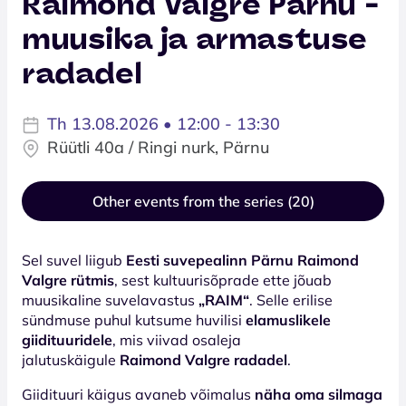
Raimond Valgre Pärnu -
muusika ja armastuse
radadel
Th 13.08.2026 • 12:00 - 13:30
Rüütli 40a / Ringi nurk, Pärnu
Other events from the series (20)
Sel suvel liigub
Eesti suvepealinn Pärnu Raimond
Valgre rütmis
, sest kultuurisõprade ette jõuab
muusikaline suvelavastus
„RAIM“
. Selle erilise
sündmuse puhul kutsume huvilisi
elamuslikele
giidituuridele
, mis viivad osaleja
jalutuskäigule
Raimond Valgre radadel
.
Giidituuri käigus avaneb võimalus
näha oma silmaga