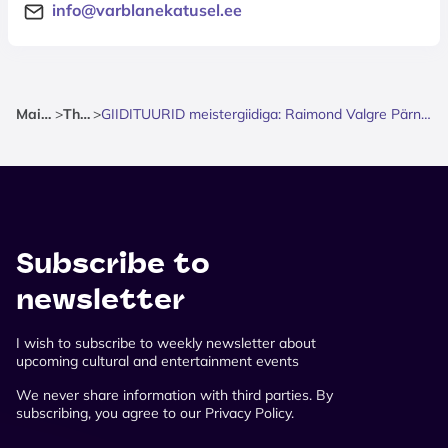
info@varblanekatusel.ee
Mainpage
>
Theatre
>
GIIDITUURID meistergiidiga: Raimond Valgre Pärnu - muusika ja armastuse radadel
Subscribe to
newsletter
I wish to subscribe to weekly newsletter about
upcoming cultural and entertainment events
We never share information with third parties. By
subscribing, you agree to our Privacy Policy.