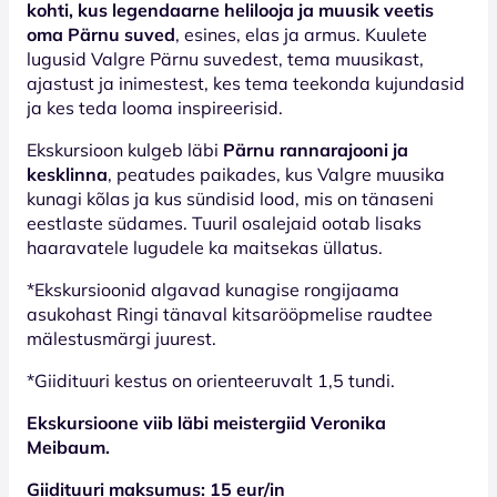
kohti, kus legendaarne helilooja ja muusik veetis
oma Pärnu suved
, esines, elas ja armus. Kuulete
lugusid Valgre Pärnu suvedest, tema muusikast,
ajastust ja inimestest, kes tema teekonda kujundasid
ja kes teda looma inspireerisid.
Ekskursioon kulgeb läbi
Pärnu rannarajooni ja
kesklinna
, peatudes paikades, kus Valgre muusika
kunagi kõlas ja kus sündisid lood, mis on tänaseni
eestlaste südames. Tuuril osalejaid ootab lisaks
haaravatele lugudele ka maitsekas üllatus.
*Ekskursioonid algavad kunagise rongijaama
asukohast Ringi tänaval kitsarööpmelise raudtee
mälestusmärgi juurest.
*Giidituuri kestus on orienteeruvalt 1,5 tundi.
Ekskursioone viib läbi meistergiid Veronika
Meibaum.
Giidituuri maksumus: 15 eur/in