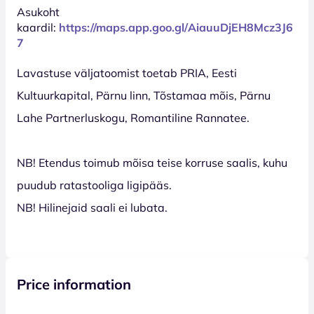
Asukoht
kaardil:
https://maps.app.goo.gl/AiauuDjEH8Mcz3J6
7
Lavastuse väljatoomist toetab PRIA, Eesti
Kultuurkapital, Pärnu linn, Tõstamaa mõis, Pärnu
Lahe Partnerluskogu, Romantiline Rannatee.
NB! Etendus toimub mõisa teise korruse saalis, kuhu
puudub ratastooliga ligipääs.
NB! Hilinejaid saali ei lubata.
Price information