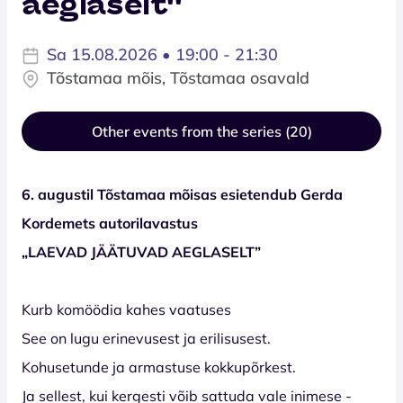
aeglaselt''
Sa 15.08.2026 • 19:00 - 21:30
Tõstamaa mõis, Tõstamaa osavald
Other events from the series (20)
6. augustil Tõstamaa mõisas
esietendub
Gerda
Kordemets autorilavastus
„LAEVAD JÄÄTUVAD AEGLASELT”
Kurb komöödia kahes vaatuses
See on lugu erinevusest ja erilisusest.
Kohusetunde ja armastuse kokkupõrkest.
Ja sellest, kui kergesti võib sattuda vale inimese -