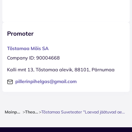
Promoter
Tõstamaa Mõis SA
Company ID: 90004668
Kalli mnt 13, Tõstamaa alevik, 88101, Pärnumaa
pillerinpihelgas@gmail.com
Mainpage
>
Theatre
>
Tõstamaa Suveteater ''Laevad jäätuvad aeglaselt''