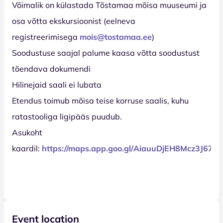
Võimalik on külastada Tõstamaa mõisa muuseumi ja
osa võtta ekskursioonist (eelneva
registreerimisega
mois@tostamaa.ee
)
Soodustuse saajal palume kaasa võtta soodustust
tõendava dokumendi
Hilinejaid saali ei lubata
Etendus toimub mõisa teise korruse saalis, kuhu
ratastooliga ligipääs puudub.
Asukoht
kaardil:
https://maps.app.goo.gl/AiauuDjEH8Mcz3J67
Event location