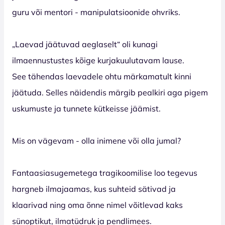
guru või mentori - manipulatsioonide ohvriks.
„Laevad jäätuvad aeglaselt“ oli kunagi
ilmaennustustes kõige kurjakuulutavam lause.
See tähendas laevadele ohtu märkamatult kinni
jäätuda. Selles näidendis märgib pealkiri aga pigem
uskumuste ja tunnete kütkeisse jäämist.
Mis on vägevam - olla inimene või olla jumal?
Fantaasiasugemetega tragikoomilise loo tegevus
hargneb ilmajaamas, kus suhteid sätivad ja
klaarivad ning oma õnne nimel võitlevad kaks
sünoptikut, ilmatüdruk ja pendlimees.