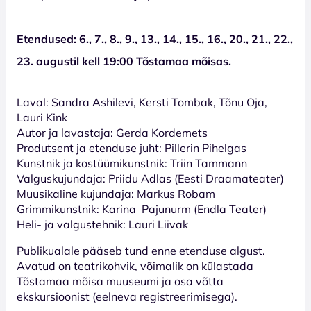
Etendused: 6., 7., 8., 9., 13., 14., 15., 16., 20., 21., 22.,
23. augustil kell 19:00 Tõstamaa mõisas.
Laval: Sandra Ashilevi, Kersti Tombak, Tõnu Oja,
Lauri Kink
Autor ja lavastaja: Gerda Kordemets
Produtsent ja etenduse juht: Pillerin Pihelgas
Kunstnik ja kostüümikunstnik: Triin Tammann
Valguskujundaja: Priidu Adlas (Eesti Draamateater)
Muusikaline kujundaja: Markus Robam
Grimmikunstnik: Karina Pajunurm (Endla Teater)
Heli- ja valgustehnik: Lauri Liivak
Publikualale pääseb tund enne etenduse algust.
Avatud on teatrikohvik, võimalik on külastada
Tõstamaa mõisa muuseumi ja osa võtta
ekskursioonist (eelneva registreerimisega).