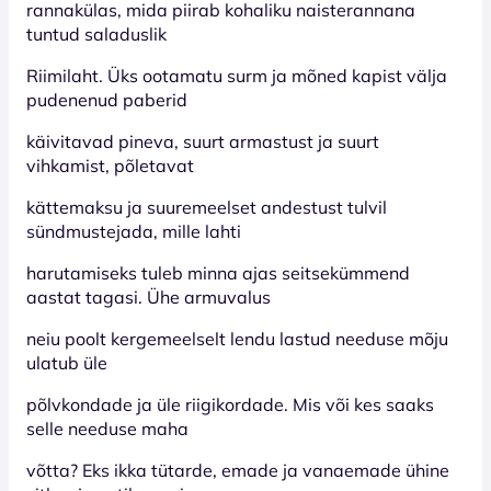
rannakülas, mida piirab kohaliku naisterannana
tuntud saladuslik
Riimilaht. Üks ootamatu surm ja mõned kapist välja
pudenenud paberid
käivitavad pineva, suurt armastust ja suurt
vihkamist, põletavat
kättemaksu ja suuremeelset andestust tulvil
sündmustejada, mille lahti
harutamiseks tuleb minna ajas seitsekümmend
aastat tagasi. Ühe armuvalus
neiu poolt kergemeelselt lendu lastud needuse mõju
ulatub üle
põlvkondade ja üle riigikordade. Mis või kes saaks
selle needuse maha
võtta? Eks ikka tütarde, emade ja vanaemade ühine