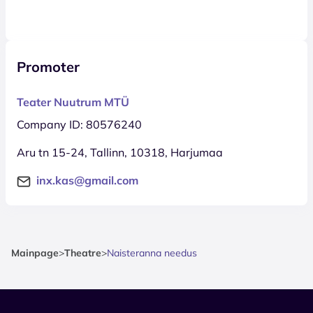
Promoter
Teater Nuutrum MTÜ
Company ID: 80576240
Aru tn 15-24, Tallinn, 10318, Harjumaa
inx.kas@gmail.com
Mainpage
>
Theatre
>
Naisteranna needus