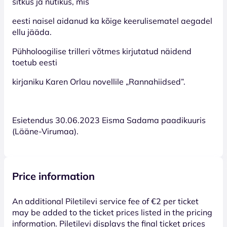
sitkus ja nutikus, mis
eesti naisel aidanud ka kõige keerulisematel aegadel
ellu jääda.
Pühholoogilise trilleri võtmes kirjutatud näidend
toetub eesti
kirjaniku Karen Orlau novellile „Rannahiidsed”.
Esietendus 30.06.2023 Eisma Sadama paadikuuris
(Lääne-Virumaa).
Price information
An additional Piletilevi service fee of €2 per ticket
may be added to the ticket prices listed in the pricing
information. Piletilevi displays the final ticket prices