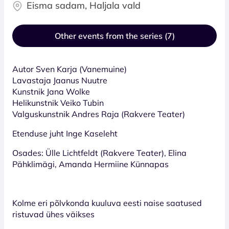
Eisma sadam, Haljala vald
Other events from the series (7)
Autor Sven Karja (Vanemuine)
Lavastaja Jaanus Nuutre
Kunstnik Jana Wolke
Helikunstnik Veiko Tubin
Valguskunstnik Andres Raja (Rakvere Teater)
Etenduse juht Inge Kaseleht
Osades: Ülle Lichtfeldt (Rakvere Teater), Elina
Pähklimägi, Amanda Hermiine Künnapas
Kolme eri põlvkonda kuuluva eesti naise saatused
ristuvad ühes väikses