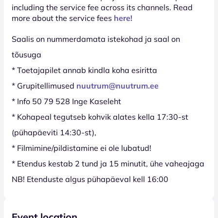
including the service fee across its channels. Read
more about the service fees
here!
Saalis on nummerdamata istekohad ja saal on
tõusuga
* Toetajapilet annab kindla koha esiritta
* Grupitellimused
nuutrum@nuutrum.ee
* Info 50 79 528 Inge Kaseleht
* Kohapeal tegutseb kohvik alates kella 17:30-st
(pühapäeviti 14:30-st),
* Filmimine/pildistamine ei ole lubatud!
* Etendus kestab 2 tund ja 15 minutit, ühe vaheajaga
NB! Etenduste algus pühapäeval kell 16:00
Event location