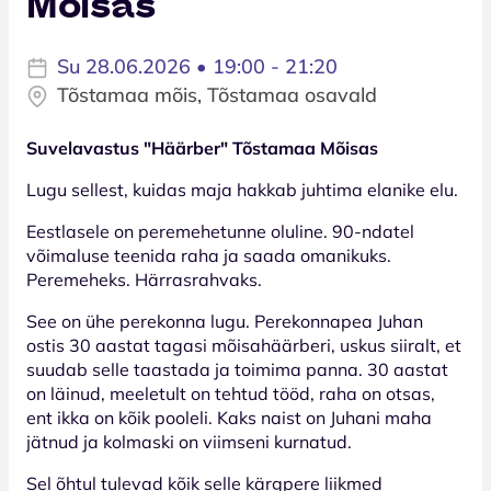
Mõisas
Su 28.06.2026 • 19:00 - 21:20
Tõstamaa mõis, Tõstamaa osavald
Suvelavastus "Häärber" Tõstamaa Mõisas
Lugu sellest, kuidas maja hakkab juhtima elanike elu.
Eestlasele on peremehetunne oluline. 90-ndatel
võimaluse teenida raha ja saada omanikuks.
Peremeheks. Härrasrahvaks.
See on ühe perekonna lugu. Perekonnapea Juhan
ostis 30 aastat tagasi mõisahäärberi, uskus siiralt, et
suudab selle taastada ja toimima panna. 30 aastat
on läinud, meeletult on tehtud tööd, raha on otsas,
ent ikka on kõik pooleli. Kaks naist on Juhani maha
jätnud ja kolmaski on viimseni kurnatud.
Sel õhtul tulevad kõik selle kärgpere liikmed