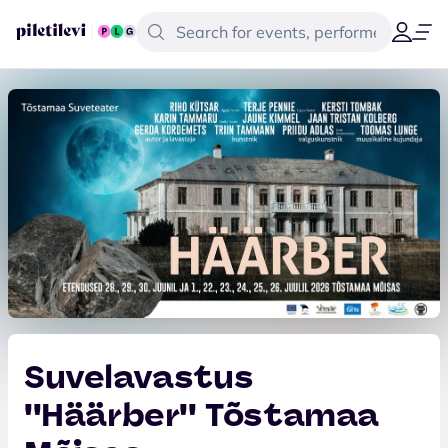
Suvelavastus
''Häärber'' Tõstamaa