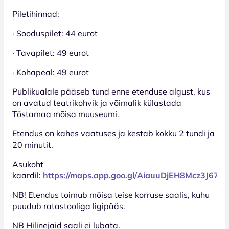
Piletihinnad:
· Sooduspilet: 44 eurot
· Tavapilet: 49 eurot
· Kohapeal: 49 eurot
Publikualale pääseb tund enne etenduse algust, kus
on avatud teatrikohvik ja võimalik külastada
Tõstamaa mõisa muuseumi.
Etendus on kahes vaatuses ja kestab kokku 2 tundi ja
20 minutit.
Asukoht
kaardil:
https://maps.app.goo.gl/AiauuDjEH8Mcz3J67
NB! Etendus toimub mõisa teise korruse saalis, kuhu
puudub ratastooliga ligipääs.
NB Hilinejaid saali ei lubata.