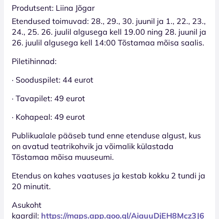
Produtsent: Liina Jõgar
Etendused toimuvad: 28., 29., 30. juunil ja 1., 22., 23.,
24., 25. 26. juulil algusega kell 19.00 ning 28. juunil ja
26. juulil algusega kell 14:00 Tõstamaa mõisa saalis.
Piletihinnad:
· Sooduspilet: 44 eurot
· Tavapilet: 49 eurot
· Kohapeal: 49 eurot
Publikualale pääseb tund enne etenduse algust, kus
on avatud teatrikohvik ja võimalik külastada
Tõstamaa mõisa muuseumi.
Etendus on kahes vaatuses ja kestab kokku 2 tundi ja
20 minutit.
Asukoht
kaardil:
https://maps.app.goo.gl/AiauuDjEH8Mcz3J6