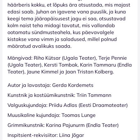
häärberis kokku, et lõpuks ära otsustada, mis majast
edasi saab. Juhan on igavene vana puuslik, ja kuna
keegi tema jäärapäisusest jagu ei saa, otsustavad
kolm naist teha midagi tavatut, mis vallandab
ootamatu sündmusteahela, kus päevavalgele
kistakse vana vimm ja saladused, millel polnud
määratud avalikuks saada.
Mängivad: Riho Kütsar (Ugala Teater), Terje Pennie
(Ugala Teater), Kersti Tombak, Karin Tammaru (Endla
Teater), Jaune Kimmel ja Jaan Tristan Kolberg.
Autor ja lavastaja: Gerda Kordemets
Kunstnik ja kostüümikunstnik: Triin Tammann
Valguskujundaja: Priidu Adlas (Eesti Draamateater)
Muusikaline kujundaja: Toomas Lunge
Grimmikunstnik: Karina Pajunurm (Endla Teater)
Inspitsient-rekvisiitor: Liina Jõgar