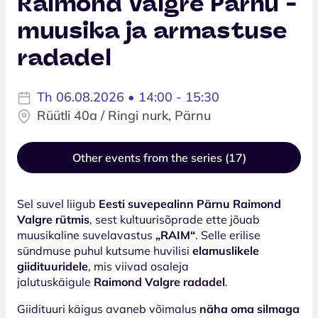
Raimond Valgre Pärnu -
muusika ja armastuse
radadel
Th 06.08.2026 • 14:00 - 15:30
Rüütli 40a / Ringi nurk, Pärnu
Other events from the series (17)
Sel suvel liigub
Eesti suvepealinn Pärnu Raimond
Valgre rütmis
, sest kultuurisõprade ette jõuab
muusikaline suvelavastus
„RAIM“
. Selle erilise
sündmuse puhul kutsume huvilisi
elamuslikele
giidituuridele
, mis viivad osaleja
jalutuskäigule
Raimond Valgre radadel
.
Giidituuri käigus avaneb võimalus
näha oma silmaga