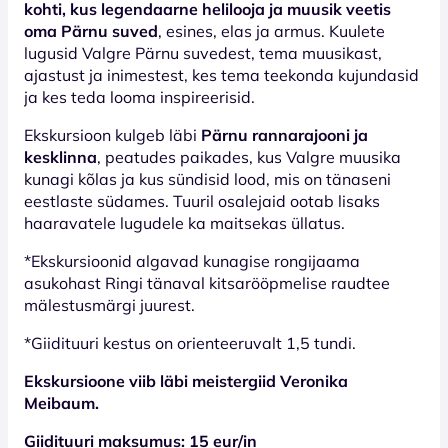
kohti, kus legendaarne helilooja ja muusik veetis
oma Pärnu suved
, esines, elas ja armus. Kuulete
lugusid Valgre Pärnu suvedest, tema muusikast,
ajastust ja inimestest, kes tema teekonda kujundasid
ja kes teda looma inspireerisid.
Ekskursioon kulgeb läbi
Pärnu rannarajooni ja
kesklinna
, peatudes paikades, kus Valgre muusika
kunagi kõlas ja kus sündisid lood, mis on tänaseni
eestlaste südames. Tuuril osalejaid ootab lisaks
haaravatele lugudele ka maitsekas üllatus.
*Ekskursioonid algavad kunagise rongijaama
asukohast Ringi tänaval kitsarööpmelise raudtee
mälestusmärgi juurest.
*Giidituuri kestus on orienteeruvalt 1,5 tundi.
Ekskursioone viib läbi meistergiid Veronika
Meibaum.
Giidituuri maksumus: 15 eur/in