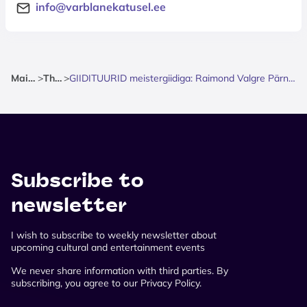
info@varblanekatusel.ee
Mainpage
>
Theatre
>
GIIDITUURID meistergiidiga: Raimond Valgre Pärnu - muusika ja armastuse radadel
Subscribe to
newsletter
I wish to subscribe to weekly newsletter about
upcoming cultural and entertainment events
We never share information with third parties. By
subscribing, you agree to our Privacy Policy.