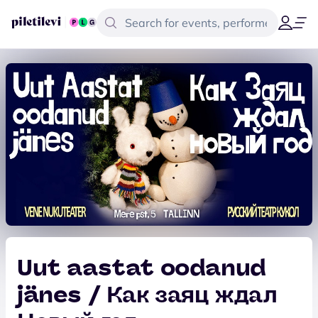
Uut aastat oodanud
jänes / Как заяц ждал