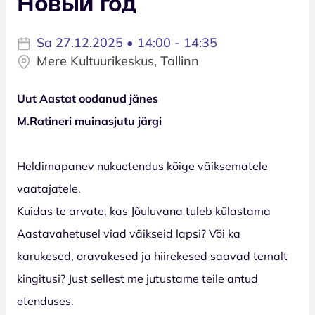
Новый год
Sa 27.12.2025 • 14:00 - 14:35
Mere Kultuurikeskus, Tallinn
Uut Aastat oodanud jänes
M.Ratineri muinasjutu järgi
Heldimapanev nukuetendus kõige väiksematele
vaatajatele.
Kuidas te arvate, kas Jõuluvana tuleb külastama
Aastavahetusel viad väikseid lapsi? Või ka
karukesed, oravakesed ja hiirekesed saavad temalt
kingitusi? Just sellest me jutustame teile antud
etenduses.