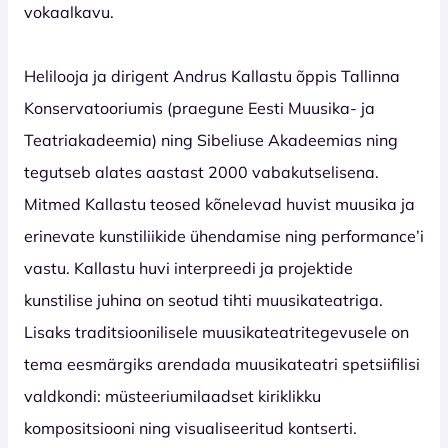
vokaalkavu.
Helilooja ja dirigent Andrus Kallastu õppis Tallinna
Konservatooriumis (praegune Eesti Muusika- ja
Teatriakadeemia) ning Sibeliuse Akadeemias ning
tegutseb alates aastast 2000 vabakutselisena.
Mitmed Kallastu teosed kõnelevad huvist muusika ja
erinevate kunstiliikide ühendamise ning performance’i
vastu. Kallastu huvi interpreedi ja projektide
kunstilise juhina on seotud tihti muusikateatriga.
Lisaks traditsioonilisele muusikateatritegevusele on
tema eesmärgiks arendada muusikateatri spetsiifilisi
valdkondi: müsteeriumilaadset kiriklikku
kompositsiooni ning visualiseeritud kontserti.