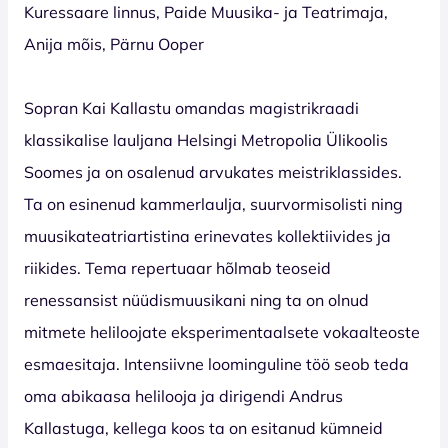
Kuressaare linnus, Paide Muusika- ja Teatrimaja,
Anija mõis, Pärnu Ooper
Sopran Kai Kallastu omandas magistrikraadi
klassikalise lauljana Helsingi Metropolia Ülikoolis
Soomes ja on osalenud arvukates meistriklassides.
Ta on esinenud kammerlaulja, suurvormisolisti ning
muusikateatriartistina erinevates kollektiivides ja
riikides. Tema repertuaar hõlmab teoseid
renessansist nüüdismuusikani ning ta on olnud
mitmete heliloojate eksperimentaalsete vokaalteoste
esmaesitaja. Intensiivne loominguline töö seob teda
oma abikaasa helilooja ja dirigendi Andrus
Kallastuga, kellega koos ta on esitanud kümneid