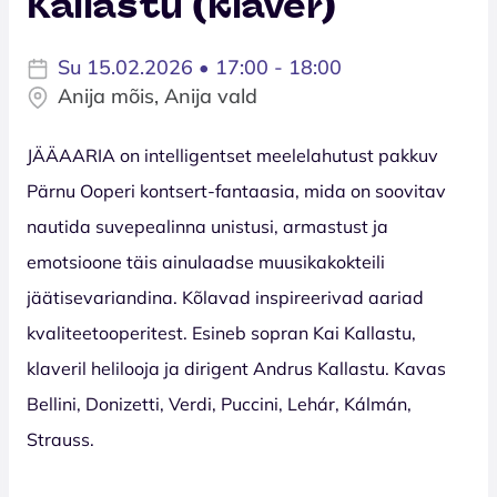
Kallastu (klaver)
Su 15.02.2026 • 17:00 - 18:00
Anija mõis, Anija vald
JÄÄAARIA on intelligentset meelelahutust pakkuv
Pärnu Ooperi kontsert-fantaasia, mida on soovitav
nautida suvepealinna unistusi, armastust ja
emotsioone täis ainulaadse muusikakokteili
jäätisevariandina. Kõlavad inspireerivad aariad
kvaliteetooperitest. Esineb sopran Kai Kallastu,
klaveril helilooja ja dirigent Andrus Kallastu. Kavas
Bellini, Donizetti, Verdi, Puccini, Lehár, Kálmán,
Strauss.