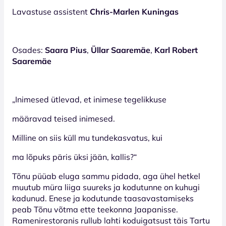
Lavastuse assistent
Chris-Marlen Kuningas
Osades:
Saara Pius
,
Üllar Saaremäe
,
Karl Robert
Saaremäe
„Inimesed ütlevad, et inimese tegelikkuse
määravad teised inimesed.
Milline on siis küll mu tundekasvatus, kui
ma lõpuks päris üksi jään, kallis?“
Tõnu püüab eluga sammu pidada, aga ühel hetkel
muutub müra liiga suureks ja kodutunne on kuhugi
kadunud. Enese ja kodutunde taasavastamiseks
peab Tõnu võtma ette teekonna Jaapanisse.
Ramenirestoranis rullub lahti koduigatsust täis Tartu