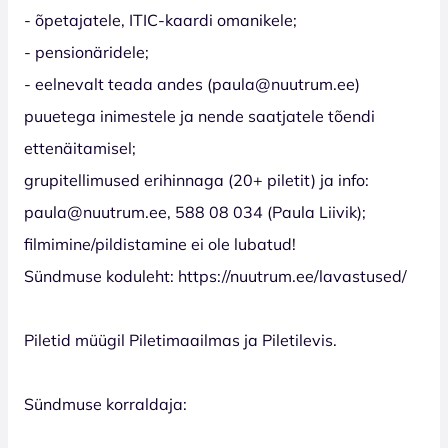
- õpetajatele, ITIC-kaardi omanikele;
- pensionäridele;
- eelnevalt teada andes (paula@nuutrum.ee)
puuetega inimestele ja nende saatjatele tõendi
ettenäitamisel;
grupitellimused erihinnaga (20+ piletit) ja info:
paula@nuutrum.ee, 588 08 034 (Paula Liivik);
filmimine/pildistamine ei ole lubatud!
Sündmuse koduleht: https://nuutrum.ee/lavastused/
Piletid müügil Piletimaailmas ja Piletilevis.
Sündmuse korraldaja: