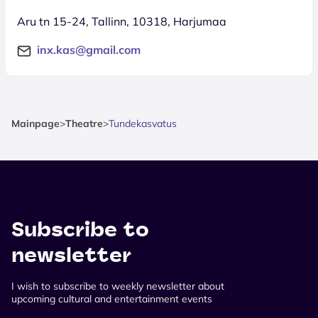
Aru tn 15-24, Tallinn, 10318, Harjumaa
inx.kas@gmail.com
Mainpage
>
Theatre
>
Tundekasvatus
Subscribe to
newsletter
I wish to subscribe to weekly newsletter about
upcoming cultural and entertainment events