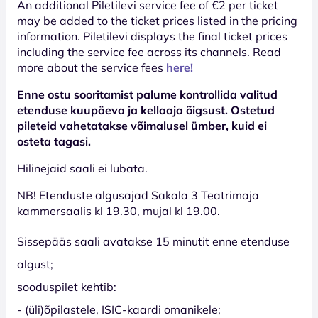
An additional Piletilevi service fee of €2 per ticket
may be added to the ticket prices listed in the pricing
information. Piletilevi displays the final ticket prices
including the service fee across its channels. Read
more about the service fees
here!
Enne ostu sooritamist palume kontrollida valitud
etenduse kuupäeva ja kellaaja õigsust. Ostetud
pileteid vahetatakse võimalusel ümber, kuid ei
osteta tagasi.
Hilinejaid saali ei lubata.
NB! Etenduste algusajad Sakala 3 Teatrimaja
kammersaalis kl 19.30, mujal kl 19.00.
Sissepääs saali avatakse 15 minutit enne etenduse
algust;
sooduspilet kehtib:
- (üli)õpilastele, ISIC-kaardi omanikele;