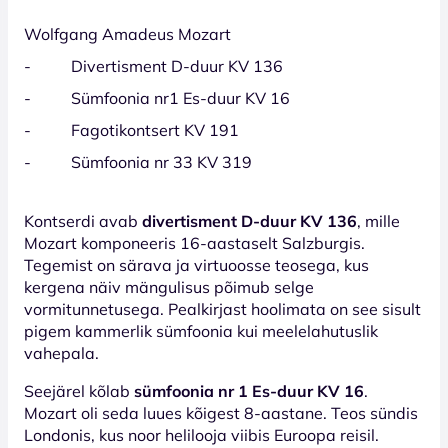
Wolfgang Amadeus Mozart
- Divertisment D-duur KV 136
- Sümfoonia nr1 Es-duur KV 16
- Fagotikontsert KV 191
- Sümfoonia nr 33 KV 319
Kontserdi avab
divertisment D-duur KV 136
, mille
Mozart komponeeris 16-aastaselt Salzburgis.
Tegemist on särava ja virtuoosse teosega, kus
kergena näiv mängulisus põimub selge
vormitunnetusega. Pealkirjast hoolimata on see sisult
pigem kammerlik sümfoonia kui meelelahutuslik
vahepala.
Seejärel kõlab
sümfoonia nr 1 Es-duur KV 16
.
Mozart oli seda luues kõigest 8-aastane. Teos sündis
Londonis, kus noor helilooja viibis Euroopa reisil.