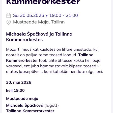
Kammerorkester
Sa 30.05.2026 • 19:00 - 21:00
Mustpeade Maja, Tallinn
Michaela Špačková ja Tallinna
Kammerorkester.
Mozarti muusikat kuulates on lihtne unustada, kui
noorelt on paljud tema teosed loodud.
Tallinna
Kammerorkester
toob ühte õhtusse kokku helilooja
varased, ent juba hämmastavalt küpsed teosed –
alates lapsepõlvest kuni kahekümnendate alguseni.
30. mai 2026
kell 19.00
Mustpeade maja
Michaela Špačková
(fagott)
Tallinna Kammerorkester