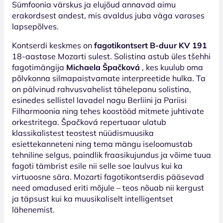
Sümfoonia värskus ja elujõud annavad aimu
erakordsest andest, mis avaldus juba väga varases
lapsepõlves.
Kontserdi keskmes on
fagotikontsert B-duur KV 191
18-aastase Mozarti sulest. Solistina astub üles tšehhi
fagotimängija
Michaela Špačková
, kes kuulub oma
põlvkonna silmapaistvamate interpreetide hulka. Ta
on pälvinud rahvusvahelist tähelepanu solistina,
esinedes sellistel lavadel nagu Berliini ja Pariisi
Filharmoonia ning tehes koostööd mitmete juhtivate
orkestritega. Špačková repertuaar ulatub
klassikalistest teostest nüüdismuusika
esiettekanneteni ning tema mängu iseloomustab
tehniline selgus, paindlik fraasikujundus ja võime tuua
fagoti tämbrist esile nii selle soe laulvus kui ka
virtuoosne sära. Mozarti fagotikontserdis pääsevad
need omadused eriti mõjule – teos nõuab nii kergust
ja täpsust kui ka muusikaliselt intelligentset
lähenemist.