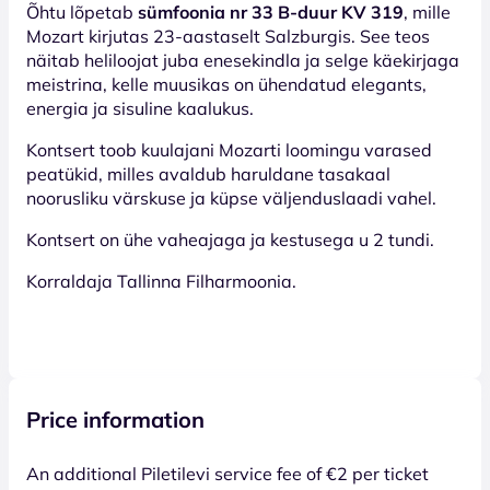
Õhtu lõpetab
sümfoonia nr 33 B-duur KV 319
, mille
Mozart kirjutas 23-aastaselt Salzburgis. See teos
näitab heliloojat juba enesekindla ja selge käekirjaga
meistrina, kelle muusikas on ühendatud elegants,
energia ja sisuline kaalukus.
Kontsert toob kuulajani Mozarti loomingu varased
peatükid, milles avaldub haruldane tasakaal
noorusliku värskuse ja küpse väljenduslaadi vahel.
Kontsert on ühe vaheajaga ja kestusega u 2 tundi.
Korraldaja Tallinna Filharmoonia.
Price information
An additional Piletilevi service fee of €2 per ticket