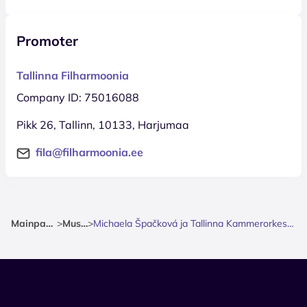
Promoter
Tallinna Filharmoonia
Company ID: 75016088
Pikk 26, Tallinn, 10133, Harjumaa
fila@filharmoonia.ee
Mainpage
>
Music
>
Michaela Špačková ja Tallinna Kammerorkester