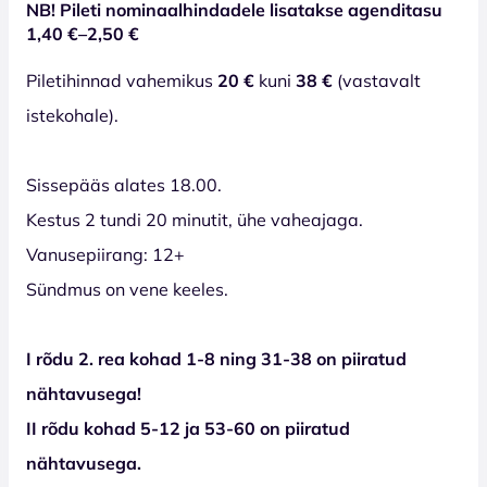
NB! Pileti nominaalhindadele lisatakse agenditasu
1,40 €–2,50 €
Piletihinnad vahemikus
20 €
kuni
38 €
(vastavalt
istekohale).
Sissepääs alates 18.00.
Kestus 2 tundi 20 minutit, ühe vaheajaga.
Vanusepiirang: 12+
Sündmus on vene keeles.
I rõdu 2. rea kohad 1-8 ning 31-38 on piiratud
nähtavusega!
II rõdu kohad 5-12 ja 53-60 on piiratud
nähtavusega.