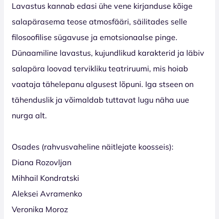
Lavastus kannab edasi ühe vene kirjanduse kõige
salapärasema teose atmosfääri, säilitades selle
filosoofilise sügavuse ja emotsionaalse pinge.
Dünaamiline lavastus, kujundlikud karakterid ja läbiv
salapära loovad tervikliku teatriruumi, mis hoiab
vaataja tähelepanu algusest lõpuni. Iga stseen on
tähenduslik ja võimaldab tuttavat lugu näha uue
nurga alt.
Osades (rahvusvaheline näitlejate koosseis):
Diana Rozovljan
Mihhail Kondratski
Aleksei Avramenko
Veronika Moroz