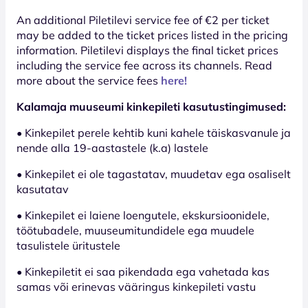
An additional Piletilevi service fee of €2 per ticket
may be added to the ticket prices listed in the pricing
information. Piletilevi displays the final ticket prices
including the service fee across its channels. Read
more about the service fees
here!
Kalamaja muuseumi kinkepileti kasutustingimused:
• Kinkepilet perele kehtib kuni kahele täiskasvanule ja
nende alla 19-aastastele (k.a) lastele
• Kinkepilet ei ole tagastatav, muudetav ega osaliselt
kasutatav
• Kinkepilet ei laiene loengutele, ekskursioonidele,
töötubadele, muuseumitundidele ega muudele
tasulistele üritustele
• Kinkepiletit ei saa pikendada ega vahetada kas
samas või erinevas vääringus kinkepileti vastu