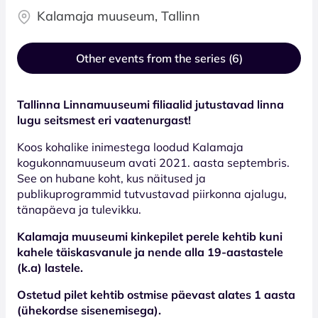
Kalamaja muuseum, Tallinn
Other events from the series (6)
Tallinna Linnamuuseumi filiaalid jutustavad linna
lugu seitsmest eri vaatenurgast!
Koos kohalike inimestega loodud Kalamaja
kogukonnamuuseum avati 2021. aasta septembris.
See on hubane koht, kus näitused ja
publikuprogrammid tutvustavad piirkonna ajalugu,
tänapäeva ja tulevikku.
Kalamaja muuseumi kinkepilet perele kehtib kuni
kahele täiskasvanule ja nende alla 19-aastastele
(k.a) lastele.
Ostetud pilet kehtib ostmise päevast alates 1 aasta
(ühekordse sisenemisega).