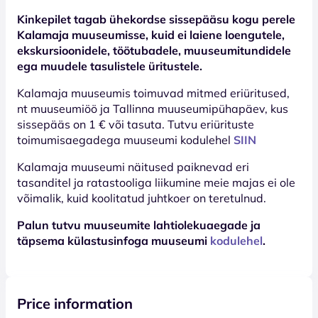
Kinkepilet tagab ühekordse sissepääsu kogu perele
Kalamaja muuseumisse, kuid ei laiene loengutele,
ekskursioonidele, töötubadele, muuseumitundidele
ega muudele tasulistele üritustele.
Kalamaja muuseumis toimuvad mitmed eriüritused,
nt muuseumiöö ja Tallinna muuseumipühapäev, kus
sissepääs on 1 € või tasuta. Tutvu eriürituste
toimumisaegadega muuseumi kodulehel
SIIN
Kalamaja muuseumi näitused paiknevad eri
tasanditel ja ratastooliga liikumine meie majas ei ole
võimalik, kuid koolitatud juhtkoer on teretulnud.
Palun tutvu muuseumite lahtiolekuaegade ja
täpsema külastusinfoga muuseumi
kodulehel
.
Price information