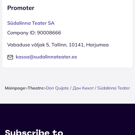
Promoter
Südalinna Teater SA
Company ID: 90008666
Vabaduse väljak 5, Tallinn, 10141, Harjumaa
kassa@sudalinnateater.ee
Mainpage
>
Theatre
>
Don Quijote / Дон Кихот / Südalinna Teater
Subscribe to