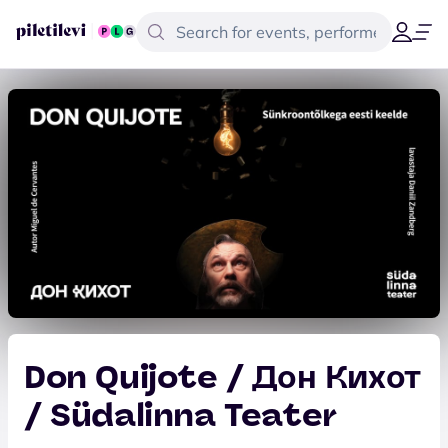
Don Quijote / Дон Кихот
/ Südalinna Teater