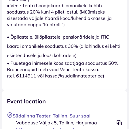
• Vene Teatri hooajakaardi omanikele kehtib
soodustus 20% kuni 4 pileti ostul. (Müümiseks
sisestada väljale Kaardi kood/lühend aknasse ja
vajutada nuppu “Kontrolli“)
• Õpilastele, üliõpilastele, pensionäridele ja ITIC
kaardi omanikele soodustus 30% (allahindlus ei kehti
esietendusele ja looži kohtadele)
• Puuetega inimesele koos saatjaga soodustus 50%.
Broneeringuid teeb vaid Vene Teatri kassa.
(tel. 6114911 või kassa@sudalinnateater.ee)
Event location
Südalinna Teater, Tallinn, Suur saal
Vabaduse Väljak 5, Tallinn, Harjumaa