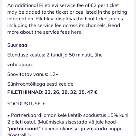
An additional Piletilevi service fee of €2 per ticket
may be added to the ticket prices listed in the pricing
information. Piletilevi displays the final ticket prices
including the service fee across its channels. Read
more about the service fees
here!
Suur saal
Etenduse kestus: 2 tundi ja 50 minutit, ühe
vaheajaga.
Soovitatav vanus: 12+
Sünkroontõlkega eesti keelde
PILETIHINNAD: 23, 26, 29, 32, 35, 47 €
SOODUSTUSED:
• Partnerkaardi omanikele kehtib soodustus 15% kuni
2 pileti ostul. (Müümiseks sisestada väljale kood-
"
partnerkaart
" /lühend aknasse ja vajutada nuppu
“Kontrolli“)