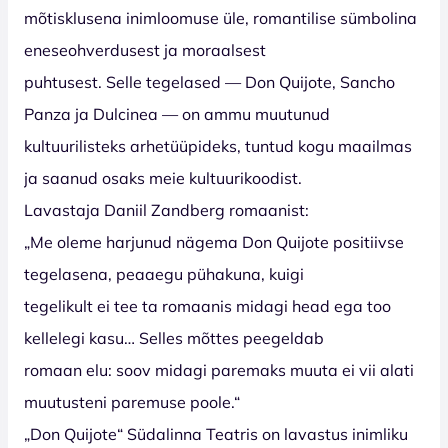
mõtisklusena inimloomuse üle, romantilise sümbolina
eneseohverdusest ja moraalsest
puhtusest. Selle tegelased — Don Quijote, Sancho
Panza ja Dulcinea — on ammu muutunud
kultuurilisteks arhetüüpideks, tuntud kogu maailmas
ja saanud osaks meie kultuurikoodist.
Lavastaja Daniil Zandberg romaanist:
„Me oleme harjunud nägema Don Quijote positiivse
tegelasena, peaaegu pühakuna, kuigi
tegelikult ei tee ta romaanis midagi head ega too
kellelegi kasu… Selles mõttes peegeldab
romaan elu: soov midagi paremaks muuta ei vii alati
muutusteni paremuse poole.“
„Don Quijote“ Südalinna Teatris on lavastus inimliku