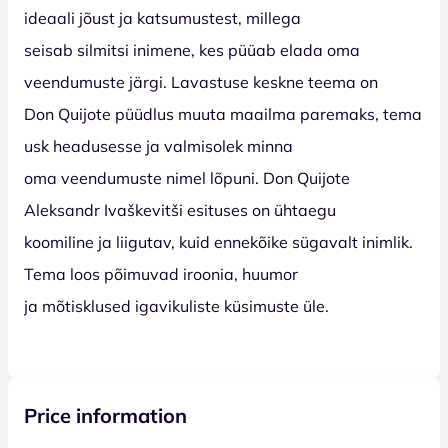
ideaali jõust ja katsumustest, millega
seisab silmitsi inimene, kes püüab elada oma
veendumuste järgi. Lavastuse keskne teema on
Don Quijote püüdlus muuta maailma paremaks, tema
usk headusesse ja valmisolek minna
oma veendumuste nimel lõpuni. Don Quijote
Aleksandr Ivaškevitši esituses on ühtaegu
koomiline ja liigutav, kuid ennekõike sügavalt inimlik.
Tema loos põimuvad iroonia, huumor
ja mõtisklused igavikuliste küsimuste üle.
Price information