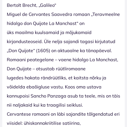
Bertolt Brecht, „Galileo“
Miguel de Cervantes Saavedra romaan „Teravmeelne
hidalgo don Quijote La Manchast“ on
üks maailma kuulsamaid ja mõjukamaid
kirjandusteoseid. Üle nelja sajandi tagasi kirjutatud
„Don Quijote“ (1605) on aktuaalne ka tänapäeval.
Romaani peategelane – vaene hidalgo La Manchast,
Don Quijote – otsustab rüütliromaane
lugedes hakata rändrüütliks, et kaitsta nõrku ja
võidelda ebaõigluse vastu. Koos oma ustava
kannupoisi Sancho Panzaga asub ta teele, mis on täis
nii naljakaid kui ka traagilisi seiklusi.
Cervantese romaani on läbi sajandite tõlgendatud eri
viisidel: ühiskonnakriitilise satiirina,