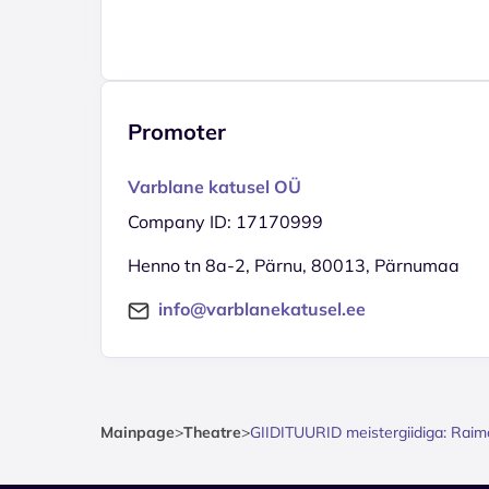
Promoter
Varblane katusel OÜ
Company ID: 17170999
Henno tn 8a-2, Pärnu, 80013, Pärnumaa
info@varblanekatusel.ee
Mainpage
>
Theatre
>
GIIDITUURID meistergiidiga: Raim