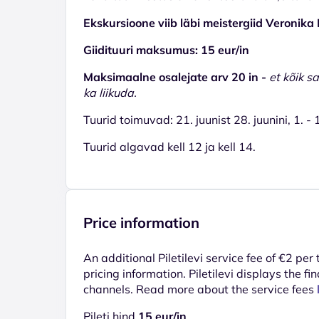
Ekskursioone viib läbi meistergiid Veronik
Giidituuri maksumus: 15 eur/in
Maksimaalne osalejate arv 20 in -
et kõik s
ka liikuda.
Tuurid toimuvad: 21. juunist 28. juunini, 1. -
Tuurid algavad kell 12 ja kell 14.
Price information
An additional Piletilevi service fee of €2 per
pricing information. Piletilevi displays the fin
channels. Read more about the service fees
Pileti hind
15 eur/in