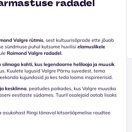
 armastuse radadel
imond Valgre rütmis
, sest kultuurisõprade ette jõuab
ilise sündmuse puhul kutsume huvilisi
elamuslikele
gule
Raimond Valgre radadel
.
silmaga kohti, kus legendaarne helilooja ja muusik
rmus. Kuulete lugusid Valgre Pärnu suvedest, tema
teekonda kujundasid ja kes teda looma inspireerisid.
ja kesklinna
, peatudes paikades, kus Valgre muusika
aseni eestlaste südames. Tuuril osalejaid ootab lisaks
 asukohast Ringi tänaval kitsarööpmelise raudtee
.