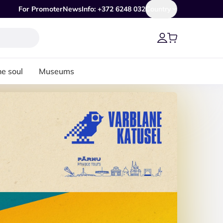
For Promoter
News
Info: +372 6248 032
Country
he soul
Museums