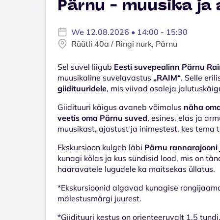
Pärnu - muusika ja
We 12.08.2026 • 14:00 - 15:30
Rüütli 40a / Ringi nurk, Pärnu
Sel suvel liigub
Eesti suvepealinn Pärnu Ra
muusikaline suvelavastus
„RAIM“
. Selle er
giidituuridele
, mis viivad osaleja jalutuskäi
Giidituuri käigus avaneb võimalus
näha oma 
veetis oma Pärnu suved
, esines, elas ja a
muusikast, ajastust ja inimestest, kes tema 
Ekskursioon kulgeb läbi
Pärnu rannarajooni 
kunagi kõlas ja kus sündisid lood, mis on tän
haaravatele lugudele ka maitsekas üllatus.
*Ekskursioonid algavad kunagise rongijaama
mälestusmärgi juurest.
*Giidituuri kestus on orienteeruvalt 1,5 tundi