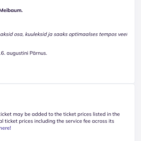
a Meibaum.
aaksid osa, kuuleksid ja saaks optimaalses tempos veel
 16. augustini Pärnus.
 ticket may be added to the ticket prices listed in the
al ticket prices including the service fee across its
here!