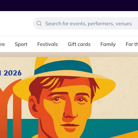
re
Sport
Festivals
Gift cards
Family
For t