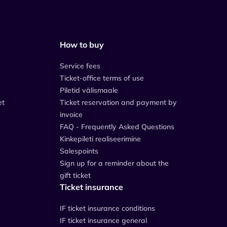
How to buy
Service fees
Ticket-office terms of use
Piletid välismaale
et
Ticket reservation and payment by
invoice
FAQ - Frequently Asked Questions
Kinkepileti realiseerimine
Salespoints
Sign up for a reminder about the
gift ticket
Ticket insurance
IF ticket insurance conditions
IF ticket insurance general