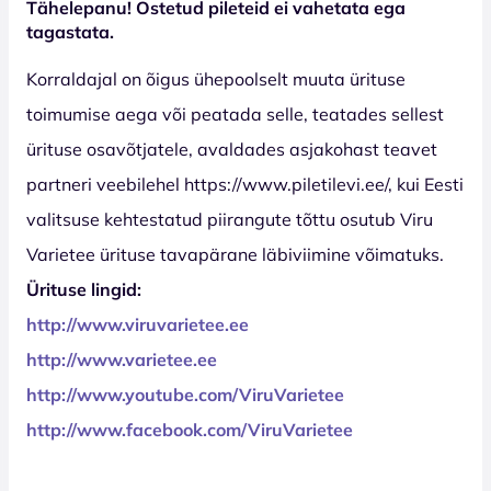
Tähelepanu! Ostetud pileteid ei vahetata ega
tagastata.
Korraldajal on õigus ühepoolselt muuta ürituse
toimumise aega või peatada selle, teatades sellest
ürituse osavõtjatele, avaldades asjakohast teavet
partneri veebilehel https://www.piletilevi.ee/, kui Eesti
valitsuse kehtestatud piirangute tõttu osutub Viru
Varietee ürituse tavapärane läbiviimine võimatuks.
Ürituse lingid:
http://www.viruvarietee.ee
http://www.varietee.ee
http://www.youtube.com/ViruVarietee
http://www.facebook.com/ViruVarietee