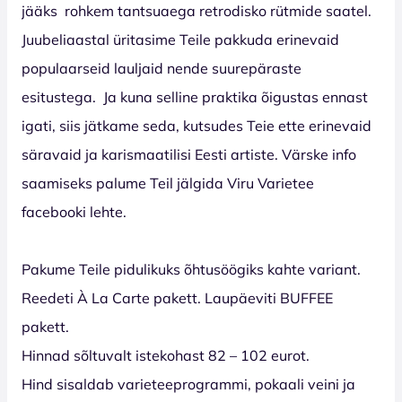
jääks
rohkem tantsuaega retrodisko rütmide saatel.
Juubeliaastal üritasime Teile pakkuda erinevaid
populaarseid lauljaid nende suurepäraste
esitustega.
Ja kuna selline praktika õigustas ennast
igati, siis jätkame seda, kutsudes Teie ette erinevaid
säravaid ja karismaatilisi Eesti artiste. Värske info
saamiseks palume Teil jälgida Viru Varietee
facebooki lehte.
Pakume Teile pidulikuks õhtusöögiks kahte variant.
Reedeti À La Carte pakett. Laupäeviti BUFFEE
pakett.
Hinnad sõltuvalt istekohast 82 – 102 eurot.
Hind sisaldab varieteeprogrammi, pokaali veini ja