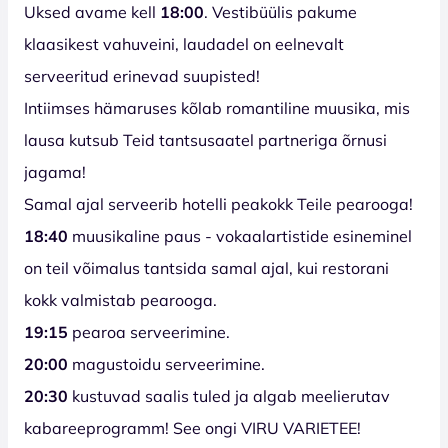
Uksed avame kell
18:00
. Vestibüülis pakume
klaasikest vahuveini, laudadel on eelnevalt
serveeritud erinevad suupisted!
Intiimses hämaruses kõlab romantiline muusika, mis
lausa kutsub Teid tantsusaatel partneriga õrnusi
jagama!
Samal ajal serveerib hotelli peakokk Teile pearooga!
18:40
muusikaline paus - vokaalartistide esineminel
on teil võimalus tantsida samal ajal, kui restorani
kokk valmistab pearooga.
19:15
pearoa serveerimine.
20:00
magustoidu
serveerimine.
20:30
kustuvad saalis tuled ja algab meelierutav
kabareeprogramm! See ongi VIRU VARIETEE!