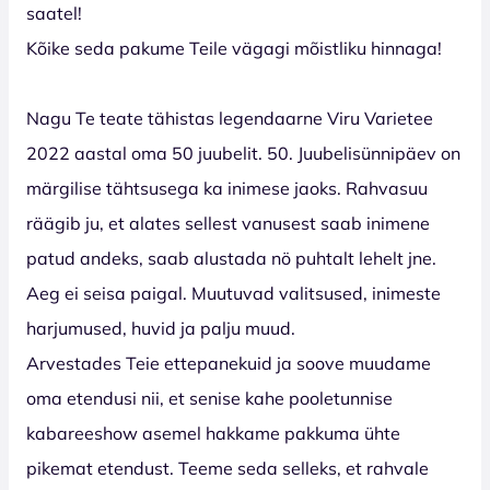
saatel!
Kõike seda pakume Teile vägagi mõistliku hinnaga!
Nagu Te teate tähistas legendaarne Viru Varietee
2022 aastal oma 50 juubelit. 50. Juubelisünnipäev on
märgilise tähtsusega ka inimese jaoks. Rahvasuu
räägib ju, et alates sellest vanusest saab inimene
patud andeks, saab alustada nö puhtalt lehelt jne.
Aeg ei seisa paigal. Muutuvad valitsused, inimeste
harjumused, huvid ja palju muud.
Arvestades Teie ettepanekuid ja soove muudame
oma etendusi nii, et senise kahe pooletunnise
kabareeshow asemel hakkame pakkuma ühte
pikemat etendust. Teeme seda selleks, et rahvale