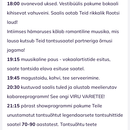
18:00
avanevad uksed. Vestibüülis pakume bokaali
kihisevat vahuveini. Saalis ootab Teid rikkalik Rootsi
laud!
Intiimses hämaruses kõlab romantiline muusika, mis
lausa kutsub Teid tantsusaatel partneriga õrnusi
jagama!
19:15
muusikaline paus - vokaalartistide esitus,
saate tantsida elava esituse saatel.
19:45
magustoidu, kohvi, tee serveerimine.
20:30
kustuvad saalis tuled ja alustab meelierutav
kabareeprogramm! See ongi VIRU VARIETEE!
21:15
pärast showprogrammi pakume Teile
unustamatut tantsuõhtut legendaarsete tantsuhittide
saatel
70-90
aastatest. Tantsuõhtu teete