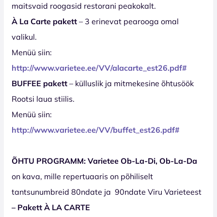
maitsvaid roogasid restorani peakokalt.
À La Carte pakett
– 3 erinevat pearooga omal
valikul.
Menüü siin:
http://www.varietee.ee/VV/alacarte_est2
6
.pdf#
BUFFEE pakett
– külluslik ja mitmekesine õhtusöök
Rootsi laua stiilis.
Menüü siin:
http://www.varietee.ee/VV/buffet_est2
6
.pdf#
ÕHTU PROGRAMM: Varietee Ob-La-Di, Ob-La-Da
on kava, mille repertuaaris on põhiliselt
tantsunumbreid 80ndate ja
90ndate Viru Varieteest
–
Pakett À LA CARTE