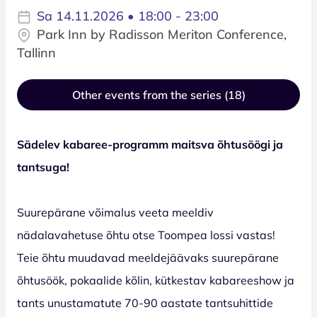
Sa 14.11.2026 • 18:00 - 23:00
Park Inn by Radisson Meriton Conference,
Tallinn
Other events from the series (18)
Sädelev kabaree-programm maitsva õhtusöögi ja
tantsuga!
Suurepärane võimalus veeta meeldiv
nädalavahetuse õhtu otse Toompea lossi vastas!
Teie õhtu muudavad meeldejäävaks suurepärane
õhtusöök, pokaalide kõlin, kütkestav kabareeshow ja
tants unustamatute 70-90 aastate tantsuhittide