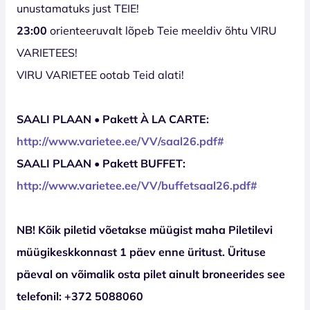
unustamatuks just TEIE!
23:00
orienteeruvalt lõpeb Teie meeldiv õhtu VIRU
VARIETEES!
VIRU VARIETEE ootab Teid alati!
SAALI PLAAN • Pakett À LA CARTE:
http://www.varietee.ee/VV/saal
26
.pdf#
SAALI PLAAN • Pakett BUFFET:
http://www.varietee.ee/VV/buffetsaal
26
.pdf#
NB! Kõik piletid võetakse müügist maha Piletilevi
müügikeskkonnast 1 päev enne üritust. Ürituse
päeval on võimalik osta pilet ainult broneerides see
telefonil: +372 5088060