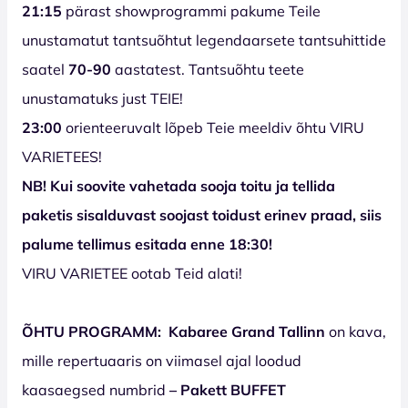
21:15
pärast showprogrammi pakume Teile
unustamatut tantsuõhtut legendaarsete tantsuhittide
saatel
70-90
aastatest. Tantsuõhtu teete
unustamatuks just TEIE!
23:00
orienteeruvalt lõpeb Teie meeldiv õhtu VIRU
VARIETEES!
NB! Kui soovite vahetada sooja toitu ja tellida
paketis sisalduvast soojast toidust erinev praad, siis
palume tellimus esitada enne 18:30!
VIRU VARIETEE ootab Teid alati!
ÕHTU PROGRAMM:
Kabaree Grand Tallinn
on kava,
mille repertuaaris on viimasel ajal loodud
kaasaegsed numbrid
– Pakett BUFFET