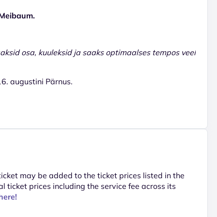
a Meibaum.
aaksid osa, kuuleksid ja saaks optimaalses tempos veel
 16. augustini Pärnus.
 ticket may be added to the ticket prices listed in the
al ticket prices including the service fee across its
here!