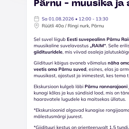
Pärnu - muusika ja
Sa 01.08.2026 • 12:00 - 13:30
Rüütli 40a / Ringi nurk, Pärnu
Sel suvel liigub
Eesti suvepealinn Pärnu Ra
muusikaline suvelavastus
„RAIM“
. Selle er
giidituuridele
, mis viivad osaleja jalutuskäi
Giidituuri käigus avaneb võimalus
näha oma 
veetis oma Pärnu suved
, esines, elas ja a
muusikast, ajastust ja inimestest, kes tema 
Ekskursioon kulgeb läbi
Pärnu rannarajooni 
kunagi kõlas ja kus sündisid lood, mis on tän
haaravatele lugudele ka maitsekas üllatus.
*Ekskursioonid algavad kunagise rongijaama
mälestusmärgi juurest.
*Giidituuri kestus on orienteeruvalt 1,5 tundi