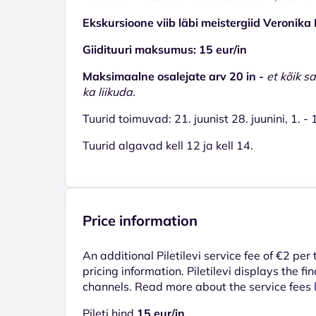
Ekskursioone viib läbi meistergiid Veronik
Giidituuri maksumus: 15 eur/in
Maksimaalne osalejate arv 20 in -
et kõik s
ka liikuda.
Tuurid toimuvad: 21. juunist 28. juunini, 1. -
Tuurid algavad kell 12 ja kell 14.
Price information
An additional Piletilevi service fee of €2 per
pricing information. Piletilevi displays the fin
channels. Read more about the service fees
Pileti hind
15 eur/in