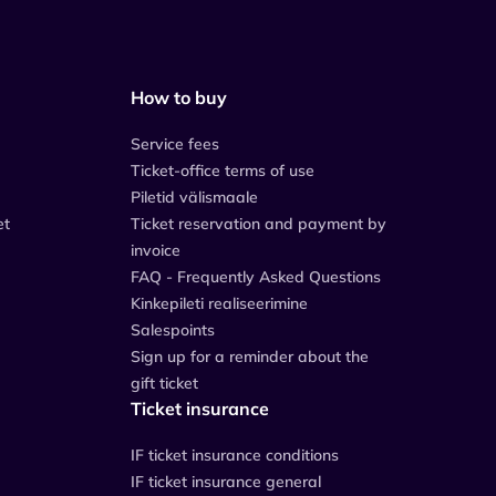
How to buy
Service fees
Ticket-office terms of use
Piletid välismaale
et
Ticket reservation and payment by
invoice
FAQ - Frequently Asked Questions
Kinkepileti realiseerimine
Salespoints
Sign up for a reminder about the
gift ticket
Ticket insurance
IF ticket insurance conditions
IF ticket insurance general