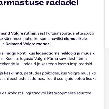
 armastuse radadel
imond Valgre rütmis
, sest kultuurisõprade ette jõuab
ilise sündmuse puhul kutsume huvilisi
elamuslikele
gule
Raimond Valgre radadel
.
silmaga kohti, kus legendaarne helilooja ja muusik
rmus. Kuulete lugusid Valgre Pärnu suvedest, tema
teekonda kujundasid ja kes teda looma inspireerisid.
ja kesklinna
, peatudes paikades, kus Valgre muusika
aseni eestlaste südames. Tuuril osalejaid ootab lisaks
 asukohast Ringi tänaval kitsarööpmelise raudtee
.