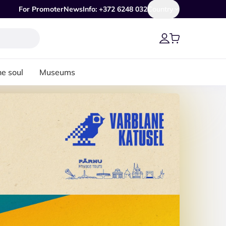
For Promoter
News
Info: +372 6248 032
Country
he soul
Museums