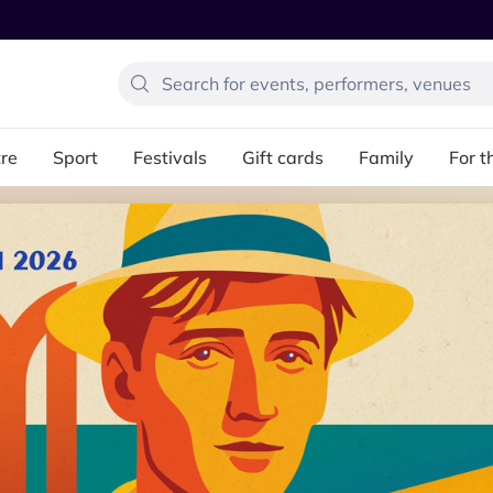
re
Sport
Festivals
Gift cards
Family
For t