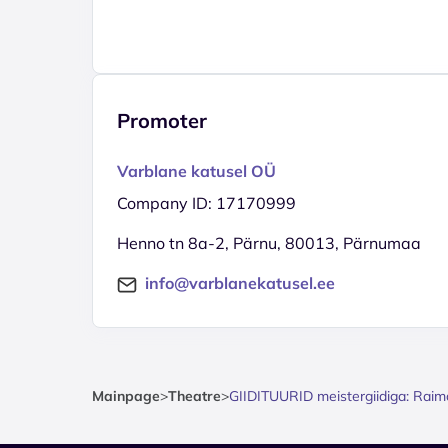
Promoter
Varblane katusel OÜ
Company ID: 17170999
Henno tn 8a-2, Pärnu, 80013, Pärnumaa
info@varblanekatusel.ee
Mainpage
>
Theatre
>
GIIDITUURID meistergiidiga: Raim