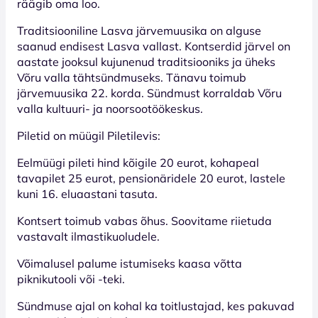
räägib oma loo.
Traditsiooniline Lasva järvemuusika on alguse
saanud endisest Lasva vallast. Kontserdid järvel on
aastate jooksul kujunenud traditsiooniks ja üheks
Võru valla tähtsündmuseks. Tänavu toimub
järvemuusika 22. korda. Sündmust korraldab Võru
valla kultuuri- ja noorsootöökeskus.
Piletid on müügil Piletilevis:
Eelmüügi pileti hind kõigile 20 eurot, kohapeal
tavapilet 25 eurot, pensionäridele 20 eurot, lastele
kuni 16. eluaastani tasuta.
Kontsert toimub vabas õhus. Soovitame riietuda
vastavalt ilmastikuoludele.
Võimalusel palume istumiseks kaasa võtta
piknikutooli või -teki.
Sündmuse ajal on kohal ka toitlustajad, kes pakuvad