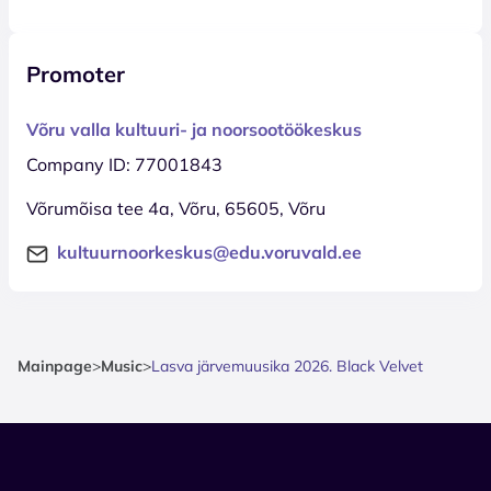
Promoter
Võru valla kultuuri- ja noorsootöökeskus
Company ID: 77001843
Võrumõisa tee 4a, Võru, 65605, Võru
kultuurnoorkeskus@edu.voruvald.ee
Mainpage
>
Music
>
Lasva järvemuusika 2026. Black Velvet