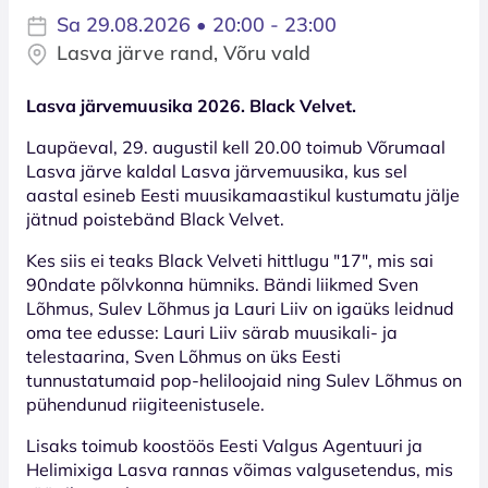
Sa 29.08.2026 • 20:00 - 23:00
Lasva järve rand, Võru vald
Lasva järvemuusika 2026. Black Velvet.
Laupäeval, 29. augustil kell 20.00 toimub Võrumaal
Lasva järve kaldal Lasva järvemuusika, kus sel
aastal esineb Eesti muusikamaastikul kustumatu jälje
jätnud poistebänd Black Velvet.
Kes siis ei teaks Black Velveti hittlugu "17", mis sai
90ndate põlvkonna hümniks. Bändi liikmed Sven
Lõhmus, Sulev Lõhmus ja Lauri Liiv on igaüks leidnud
oma tee edusse: Lauri Liiv särab muusikali- ja
telestaarina, Sven Lõhmus on üks Eesti
tunnustatumaid pop-heliloojaid ning Sulev Lõhmus on
pühendunud riigiteenistusele.
Lisaks toimub koostöös Eesti Valgus Agentuuri ja
Helimixiga Lasva rannas võimas valgusetendus, mis