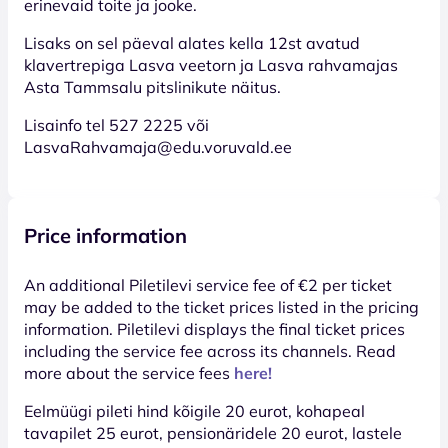
erinevaid toite ja jooke.
Lisaks on sel päeval alates kella 12st avatud
klavertrepiga Lasva veetorn ja Lasva rahvamajas
Asta Tammsalu pitslinikute näitus.
Lisainfo tel 527 2225 või
LasvaRahvamaja@edu.voruvald.ee
Price information
An additional Piletilevi service fee of €2 per ticket
may be added to the ticket prices listed in the pricing
information. Piletilevi displays the final ticket prices
including the service fee across its channels. Read
more about the service fees
here!
Eelmüügi pileti hind kõigile 20 eurot, kohapeal
tavapilet 25 eurot, pensionäridele 20 eurot, lastele