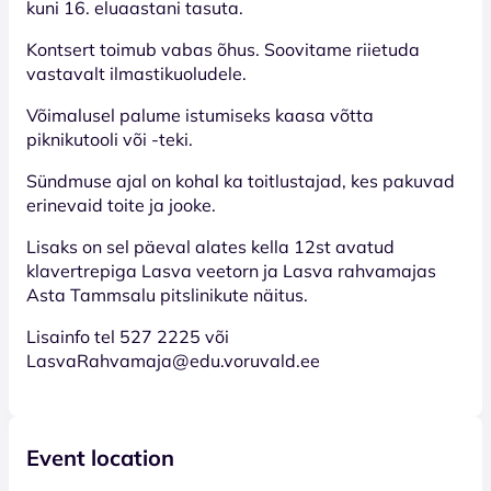
kuni 16. eluaastani tasuta.
Kontsert toimub vabas õhus. Soovitame riietuda
vastavalt ilmastikuoludele.
Võimalusel palume istumiseks kaasa võtta
piknikutooli või -teki.
Sündmuse ajal on kohal ka toitlustajad, kes pakuvad
erinevaid toite ja jooke.
Lisaks on sel päeval alates kella 12st avatud
klavertrepiga Lasva veetorn ja Lasva rahvamajas
Asta Tammsalu pitslinikute näitus.
Lisainfo tel 527 2225 või
LasvaRahvamaja@edu.voruvald.ee
Event location