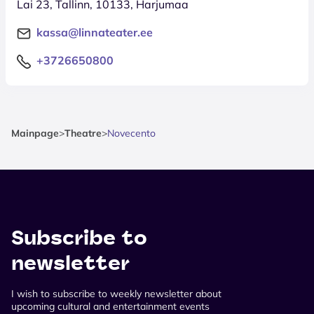
Lai 23, Tallinn, 10133, Harjumaa
kassa@linnateater.ee
+3726650800
Mainpage
>
Theatre
>
Novecento
Subscribe to
newsletter
I wish to subscribe to weekly newsletter about
upcoming cultural and entertainment events