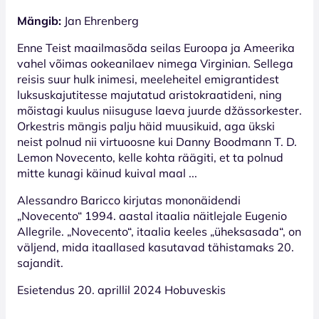
Mängib:
Jan Ehrenberg
Enne Teist maailmasõda seilas Euroopa ja Ameerika
vahel võimas ookeanilaev nimega Virginian. Sellega
reisis suur hulk inimesi, meeleheitel emigrantidest
luksuskajutitesse majutatud aristokraatideni, ning
mõistagi kuulus niisuguse laeva juurde džässorkester.
Orkestris mängis palju häid muusikuid, aga ükski
neist polnud nii virtuoosne kui Danny Boodmann T. D.
Lemon Novecento, kelle kohta räägiti, et ta polnud
mitte kunagi käinud kuival maal ...
Alessandro Baricco kirjutas mononäidendi
„Novecento“ 1994. aastal itaalia näitlejale Eugenio
Allegrile. „Novecento“, itaalia keeles „üheksasada“, on
väljend, mida itaallased kasutavad tähistamaks 20.
sajandit.
Esietendus 20. aprillil 2024 Hobuveskis