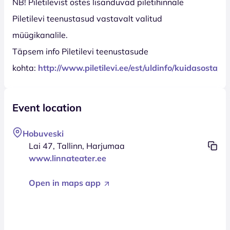
NB! Piletilevist ostes lisanduvad piletihinnale
Piletilevi teenustasud vastavalt valitud
müügikanalile.
Täpsem info Piletilevi teenustasude
kohta:
http://www.piletilevi.ee/est/uldinfo/kuidasosta/t
Event location
Hobuveski
Lai 47, Tallinn, Harjumaa
www.linnateater.ee
Open in maps app