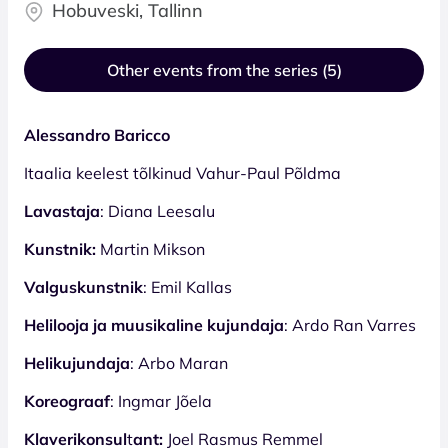
Hobuveski, Tallinn
Other events from the series (5)
Alessandro Baricco
Itaalia keelest tõlkinud Vahur-Paul Põldma
Lavastaja
: Diana Leesalu
Kunstnik:
Martin Mikson
Valguskunstnik
: Emil Kallas
Helilooja ja muusikaline kujundaja
: Ardo Ran Varres
Helikujundaja
: Arbo Maran
Koreograaf
: Ingmar Jõela
Klaverikonsul
t
ant:
Joel Rasmus Remmel