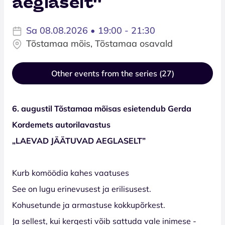
aeglaselt''
Sa 08.08.2026 • 19:00 - 21:30
Tõstamaa mõis, Tõstamaa osavald
Other events from the series (27)
6. augustil Tõstamaa mõisas
esietendub
Gerda
Kordemets autorilavastus
„LAEVAD JÄÄTUVAD AEGLASELT”
Kurb komöödia kahes vaatuses
See on lugu erinevusest ja erilisusest.
Kohusetunde ja armastuse kokkupõrkest.
Ja sellest, kui kergesti võib sattuda vale inimese -