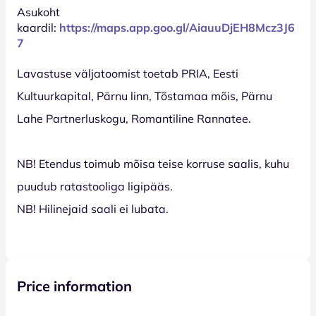
Asukoht
kaardil:
https://maps.app.goo.gl/AiauuDjEH8Mcz3J6
7
Lavastuse väljatoomist toetab PRIA, Eesti
Kultuurkapital, Pärnu linn, Tõstamaa mõis, Pärnu
Lahe Partnerluskogu, Romantiline Rannatee.
NB! Etendus toimub mõisa teise korruse saalis, kuhu
puudub ratastooliga ligipääs.
NB! Hilinejaid saali ei lubata.
Price information