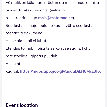
Võimalik on külastada Tõstamaa mõisa muuseumi ja
osa võtta ekskursioonist (eelneva
registreerimisega
mois@tostamaa.ee
)
Soodustuse saajal palume kaasa võtta soodustust
tõendava dokumendi
Hilinejaid saali ei lubata
Etendus toimub mõisa teise korruse saalis, kuhu
ratastooliga ligipääs puudub.
Asukoht
kaardil:
https://maps.app.goo.gl/AiauuDjEH8Mcz3J67
Event location