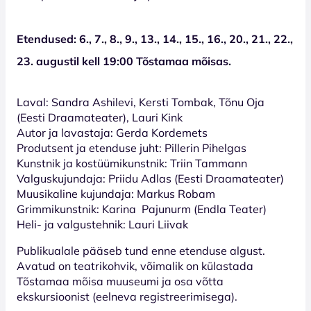
Etendused: 6., 7., 8., 9., 13., 14., 15., 16., 20., 21., 22.,
23. augustil kell 19:00 Tõstamaa mõisas.
Laval: Sandra Ashilevi, Kersti Tombak, Tõnu Oja
(Eesti Draamateater), Lauri Kink
Autor ja lavastaja: Gerda Kordemets
Produtsent ja etenduse juht: Pillerin Pihelgas
Kunstnik ja kostüümikunstnik: Triin Tammann
Valguskujundaja: Priidu Adlas (Eesti Draamateater)
Muusikaline kujundaja: Markus Robam
Grimmikunstnik: Karina Pajunurm (Endla Teater)
Heli- ja valgustehnik: Lauri Liivak
Publikualale pääseb tund enne etenduse algust.
Avatud on teatrikohvik, võimalik on külastada
Tõstamaa mõisa muuseumi ja osa võtta
ekskursioonist (eelneva registreerimisega).