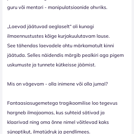
guru või mentori - manipulatsioonide ohvriks.
„Laevad jäätuvad aeglaselt“ oli kunagi
ilmaennustustes kõige kurjakuulutavam lause.
See tähendas laevadele ohtu märkamatult kinni
jäätuda. Selles näidendis märgib pealkiri aga pigem
uskumuste ja tunnete kütkeisse jäämist.
Mis on vägevam - olla inimene või olla jumal?
Fantaasiasugemetega tragikoomilise loo tegevus
hargneb ilmajaamas, kus suhteid sätivad ja
klaarivad ning oma õnne nimel võitlevad kaks
sünoptikut, ilmatüdruk ja pendlimees.