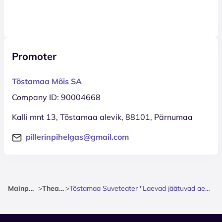
Promoter
Tõstamaa Mõis SA
Company ID: 90004668
Kalli mnt 13, Tõstamaa alevik, 88101, Pärnumaa
pillerinpihelgas@gmail.com
Mainpage
>
Theatre
>
Tõstamaa Suveteater ''Laevad jäätuvad aeglaselt''