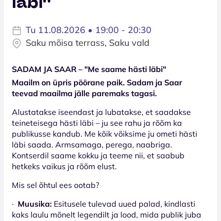
läbi''
Tu 11.08.2026 • 19:00 - 20:30
Saku mõisa terrass, Saku vald
SADAM JA SAAR – "Me saame hästi läbi"
Maailm on üpris pöörane paik. Sadam ja Saar
teevad maailma jälle paremaks tagasi.
Alustatakse iseendast ja lubatakse, et saadakse
teineteisega hästi läbi – ju see rahu ja rõõm ka
publikusse kandub. Me kõik võiksime ju ometi hästi
läbi saada. Armsamaga, perega, naabriga.
Kontserdil saame kokku ja teeme nii, et saabub
hetkeks vaikus ja rõõm elust.
Mis sel õhtul ees ootab?
·
Muusika:
Esitusele tulevad uued palad, kindlasti
kaks laulu mõnelt legendilt ja lood, mida publik juba