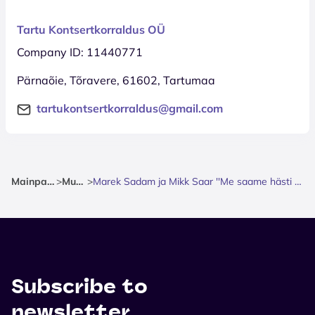
Tartu Kontsertkorraldus OÜ
Company ID: 11440771
Pärnaõie, Tõravere, 61602, Tartumaa
tartukontsertkorraldus@gmail.com
Mainpage
>
Music
>
Marek Sadam ja Mikk Saar ''Me saame hästi läbi''
Subscribe to
newsletter