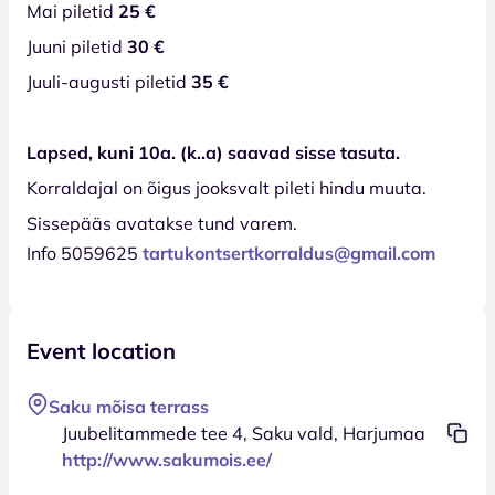
Mai piletid
25 €
Juuni piletid
30 €
Juuli-augusti piletid
35 €
Lapsed, kuni 10a. (k..a) saavad sisse tasuta.
Korraldajal on õigus jooksvalt pileti hindu muuta.
Sissepääs avatakse tund varem.
Info 5059625
tartukontsertkorraldus@gmail.com
Event location
Saku mõisa terrass
Juubelitammede tee 4, Saku vald, Harjumaa
http://www.sakumois.ee/