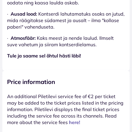
oodata ning kaasa laulda oskab.
·
Ausad lood:
Kontserdi lahutamatuks osaks on jutud,
mida räägitakse südamest ja ausalt – ilma "kollase
paberi" vahenduseta.
·
Atmosfäär:
Kaks meest ja nende laulud. Ilmselt
suve vahetum ja siiram kontserdielamus.
Tule ja saame sel õhtul hästi läbi!
Price information
An additional Piletilevi service fee of €2 per ticket
may be added to the ticket prices listed in the pricing
information. Piletilevi displays the final ticket prices
including the service fee across its channels. Read
more about the service fees
here!