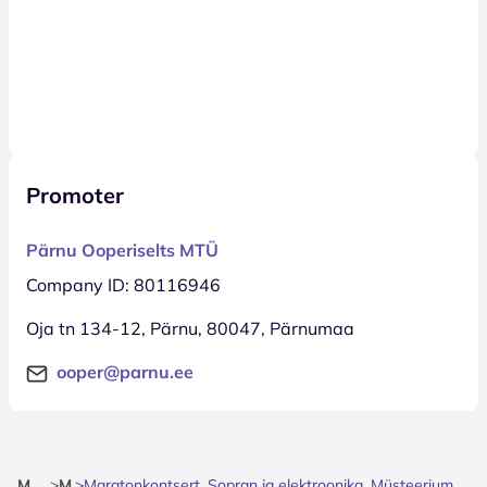
Promoter
Pärnu Ooperiselts MTÜ
Company ID: 80116946
Oja tn 134-12, Pärnu, 80047, Pärnumaa
ooper@parnu.ee
Mainpage
>
Music
>
Maratonkontsert. Sopran ja elektroonika. Müsteerium Loomine ja lõpp / Suveaaria. Kunstide süntees @Raamid