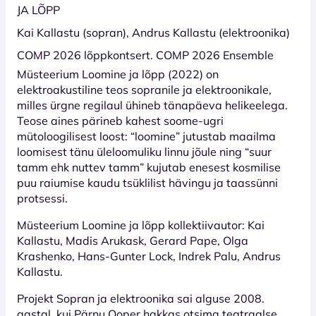
JA LÕPP
Kai Kallastu (sopran), Andrus Kallastu (elektroonika)
COMP 2026 lõppkontsert. COMP 2026 Ensemble
Müsteerium Loomine ja lõpp (2022) on
elektroakustiline teos sopranile ja elektroonikale,
milles ürgne regilaul ühineb tänapäeva helikeelega.
Teose aines pärineb kahest soome-ugri
mütoloogilisest loost: “loomine” jutustab maailma
loomisest tänu üleloomuliku linnu jõule ning “suur
tamm ehk nuttev tamm” kujutab enesest kosmilise
puu raiumise kaudu tsüklilist hävingu ja taassünni
protsessi.
Müsteerium Loomine ja lõpp kollektiivautor: Kai
Kallastu, Madis Arukask, Gerard Pape, Olga
Krashenko, Hans-Gunter Lock, Indrek Palu, Andrus
Kallastu.
Projekt Sopran ja elektroonika sai alguse 2008.
aastal, kui Pärnu Ooper hakkas otsima teatraalse