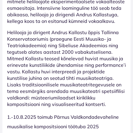
mitmete heliloojate eksperimentaalsete vokaalteoste
esmaesitaja. Intensiivne loominguline töö seob teda
abikaasa, helilooja ja dirigendi Andrus Kallastuga,
kellega koos ta on esitanud kümneid vokaalkavu.
Helilooja ja dirigent Andrus Kallastu õppis Tallinna
Konservatooriumis (praegune Eesti Muusika- ja
Teatriakadeemia) ning Sibeliuse Akadeemias ning
tegutseb alates aastast 2000 vabakutselisena.
Mitmed Kallastu teosed kõnelevad huvist muusika ja
erinevate kunstiliikide ühendamise ning performance’i
vastu. Kallastu huvi interpreedi ja projektide
kunstilise juhina on seotud tihti muusikateatriga.
Lisaks traditsioonilisele muusikateatritegevusele on
tema eesmärgiks arendada muusikateatri spetsiifilisi
valdkondi: müsteeriumilaadset kiriklikku
kompositsiooni ning visualiseeritud kontserti.
1.-10.8.2025 toimub Pärnus Valdkondadevaheline
muusikalise kompositsiooni töötuba 2025