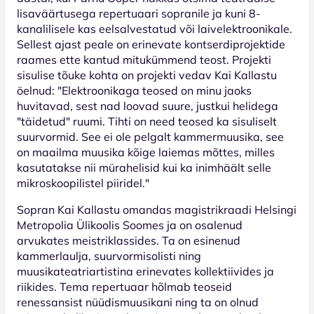
lisaväärtusega repertuaari sopranile ja kuni 8-
kanalilisele kas eelsalvestatud või laivelektroonikale.
Sellest ajast peale on erinevate kontserdiprojektide
raames ette kantud mitukümmend teost. Projekti
sisulise tõuke kohta on projekti vedav Kai Kallastu
öelnud: "Elektroonikaga teosed on minu jaoks
huvitavad, sest nad loovad suure, justkui helidega
"täidetud" ruumi. Tihti on need teosed ka sisuliselt
suurvormid. See ei ole pelgalt kammermuusika, see
on maailma muusika kõige laiemas mõttes, milles
kasutatakse nii mürahelisid kui ka inimhäält selle
mikroskoopilistel piiridel."
Sopran Kai Kallastu omandas magistrikraadi Helsingi
Metropolia Ülikoolis Soomes ja on osalenud
arvukates meistriklassides. Ta on esinenud
kammerlaulja, suurvormisolisti ning
muusikateatriartistina erinevates kollektiivides ja
riikides. Tema repertuaar hõlmab teoseid
renessansist nüüdismuusikani ning ta on olnud