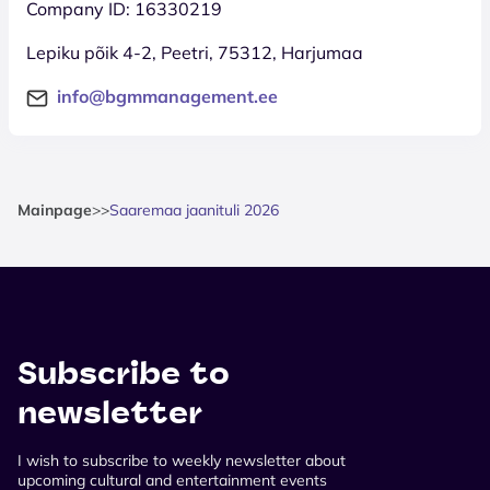
Company ID: 16330219
Lepiku põik 4-2, Peetri, 75312, Harjumaa
info@bgmmanagement.ee
Mainpage
>
>
Saaremaa jaanituli 2026
Subscribe to
newsletter
I wish to subscribe to weekly newsletter about
upcoming cultural and entertainment events