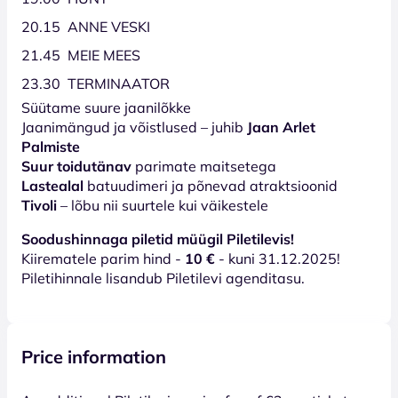
20.15 ANNE VESKI
21.45 MEIE MEES
23.30 TERMINAATOR
Süütame suure jaanilõkke
Jaanimängud ja võistlused – juhib
Jaan Arlet
Palmiste
Suur toidutänav
parimate maitsetega
Lastealal
batuudimeri ja põnevad atraktsioonid
Tivoli
– lõbu nii suurtele kui väikestele
Soodushinnaga piletid müügil Piletilevis!
Kiirematele parim hind -
10 €
- kuni 31.12.2025!
Piletihinnale lisandub Piletilevi agenditasu.
Price information