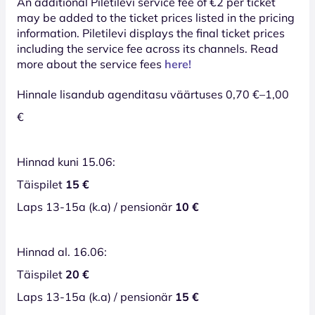
An additional Piletilevi service fee of €2 per ticket
may be added to the ticket prices listed in the pricing
information. Piletilevi displays the final ticket prices
including the service fee across its channels. Read
more about the service fees
here!
Hinnale lisandub agenditasu väärtuses 0,70 €–1,00
€
Hinnad kuni 15.06:
Täispilet
15 €
Laps 13-15a (k.a) / pensionär
10 €
Hinnad al. 16.06:
Täispilet
20 €
Laps 13-15a (k.a) / pensionär
15 €