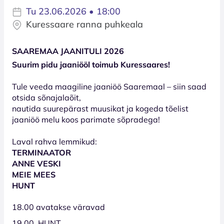
Tu 23.06.2026 • 18:00
Kuressaare ranna puhkeala
SAAREMAA JAANITULI 2026
Suurim pidu jaaniööl toimub Kuressaares!
Tule veeda maagiline jaaniöö Saaremaal – siin saad
otsida sõnajalaõit,
nautida suurepärast muusikat ja kogeda tõelist
jaaniöö melu koos parimate sõpradega!
Laval rahva lemmikud:
TERMINAATOR
ANNE VESKI
MEIE MEES
HUNT
18.00 avatakse väravad
19.00 HUNT