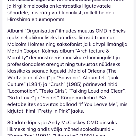
ja kirglik meloodia on kontrastiks liigutavatele
sõnadele, mis räägivad lennukist, millelt heideti
Hiroshimale tuumapomm.
Albumi “Organisation” ilmudes muutus OMD mõneks
ajaks neljaliikmeliseks bändiks: liitusid trummar
Malcolm Holmes ning saksofonist ja klahvpillimängija
Martin Cooper. Kolmas album “Architecture &
Morality“ demonstreeris muusikute loomingulist ja
professionaalset arengut ning tutvustas nüüdseks
klassikaks saanud lugusid „Maid of Orleans (The
Waltz Joan of Arc)“ ja “Souvenir”. Albumitelt “Junk
Culture” (1984) ja “Crush” (1985) pärinevad hitid
“Locomotion”, “Tesla Girls”, “Talking Loud and Clear”,
“So In Love” ja “Secret”. Kõrgeima koha USA
edetabelites saavutas ballaad “If You Leave Me”, mis
kirjutati filmi “Pretty in Pink” jaoks.
80ndate lõpus jäi Andy McCluskey OMD ainsaks
liikmeks ning andis välja mõned sooloalbumid -
“Sugar Tax” (1991), “Liberator” (1993) ning