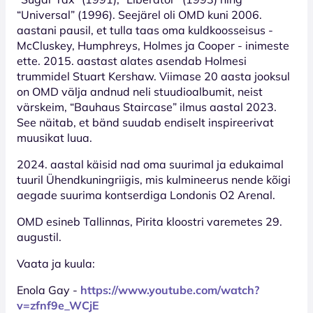
“Universal” (1996). Seejärel oli OMD kuni 2006.
aastani pausil, et tulla taas oma kuldkoosseisus -
McCluskey, Humphreys, Holmes ja Cooper - inimeste
ette. 2015. aastast alates asendab Holmesi
trummidel Stuart Kershaw. Viimase 20 aasta jooksul
on OMD välja andnud neli stuudioalbumit, neist
värskeim, “Bauhaus Staircase” ilmus aastal 2023.
See näitab, et bänd suudab endiselt inspireerivat
muusikat luua.
2024. aastal käisid nad oma suurimal ja edukaimal
tuuril Ühendkuningriigis, mis kulmineerus nende kõigi
aegade suurima kontserdiga Londonis O2 Arenal.
OMD esineb Tallinnas, Pirita kloostri varemetes 29.
augustil.
Vaata ja kuula:
Enola Gay -
https://www.youtube.com/watch?
v=zfnf9e_WCjE