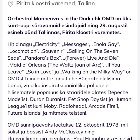
Pirita kloostri varemed, Tallinn
Orchestral Manoeuvres in the Dark ehk OMD on üks
sünt-popi säravamaid esindajaid ning 29. augustil
esineb bänd Tallinnas, Pirita kloostri varemetes.
Hitid nagu „Electricity“, „Messages“, „Enola Gay“,
„Locomotion“, „Souvenir“, „Sailing On The Seven
Seas“, „Pandora’s Box“, „(Forever) Live And Die“,
„Maid of Orleans (The Waltz Joan of Arc)“, „If You
Leave“, „So in Love“ ja „Walking on the Milky Way“ on
OMDst teinud mitte ainult ühe 80ndate olulisima
bändi, vaid ka inspiratsiooniallika paljudele
hilisematele popmuusika staaridele alates Depeche
Mode’ist, Duran Duranist, Pet Shop Boysist ja Human
League’ist kuni Moby, Radioheadi, Arcade Fire’i,
Future Islandsi ja mitmete teisteni.
OMD sünnipäevaks loetakse 12. oktoobrit 1978, mil
solist ja bassist Andy McCluskey ning
klahvpillimängija ja vokalist Paul Humphreys esinesid