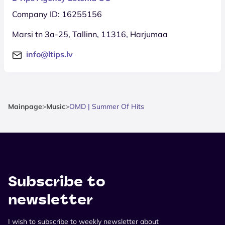
Company ID: 16255156
Marsi tn 3a-25, Tallinn, 11316, Harjumaa
info@ltips.lv
Mainpage
>
Music
>
OMD | Summer Of Hits
Subscribe to
newsletter
I wish to subscribe to weekly newsletter about