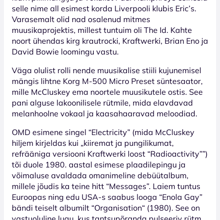
selle nime all esimest korda Liverpooli klubis Eric’s.
Varasemalt olid nad osalenud mitmes
muusikaprojektis, millest tuntuim oli The Id. Kahte
noort ühendas kirg krautrocki, Kraftwerki, Brian Eno ja
David Bowie loomingu vastu.
Väga olulist rolli nende muusikalise stiili kujunemisel
mängis lihtne Korg M-500 Micro Preset süntesaator,
mille McCluskey ema noortele muusikutele ostis. See
pani alguse lakoonilisele rütmile, mida elavdavad
melanhoolne vokaal ja kaasahaaravad meloodiad.
OMD esimene singel “Electricity” (mida McCluskey
hiljem kirjeldas kui „kiiremat ja pungilikumat,
refrääniga versiooni Kraftwerki loost “Radioactivity””)
tõi duole 1980. aastal esimese plaadilepingu ja
võimaluse avaldada omanimeline debüütalbum,
millele jõudis ka teine hitt “Messages”. Laiem tuntus
Euroopas ning edu USA-s saabus looga “Enola Gay”
bändi teiselt albumilt “Organisation“ (1980). See on
vastuoluline lugu, kus tantsupõranda pulseeriv rütm