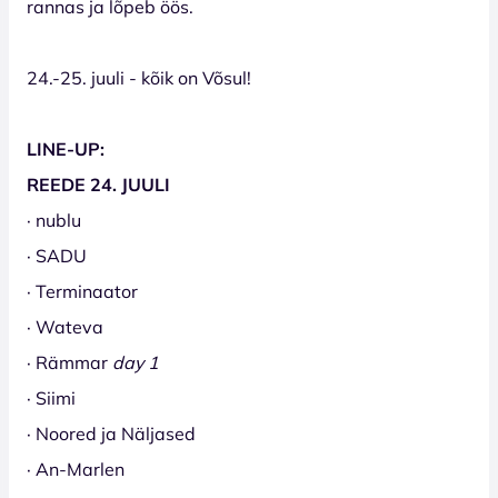
rannas ja lõpeb öös.
24.-25. juuli - kõik on Võsul!
LINE-UP:
REEDE 24. JUULI
· nublu
· SADU
· Terminaator
· Wateva
· Rämmar
day 1
· Siimi
· Noored ja Näljased
· An-Marlen