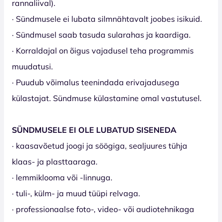
rannaliival).
· Sündmusele ei lubata silmnähtavalt joobes isikuid.
· Sündmusel saab tasuda sularahas ja kaardiga.
· Korraldajal on õigus vajadusel teha programmis
muudatusi.
· Puudub võimalus teenindada erivajadusega
külastajat. Sündmuse külastamine omal vastutusel.
SÜNDMUSELE EI OLE LUBATUD SISENEDA
· kaasavõetud joogi ja söögiga, sealjuures tühja
klaas- ja plasttaaraga.
· lemmiklooma või -linnuga.
· tuli-, külm- ja muud tüüpi relvaga.
· professionaalse foto-, video- või audiotehnikaga