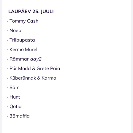
LAUPÄEV 25. JUULI
· Tommy Cash
· Noep
· Triibupasta
· Kermo Murel
· Rämmar
day2
· Púr Múdd & Grete Paia
· Küberünnak & Karmo
· Säm
· Hunt
· Qotid
· 35maffia