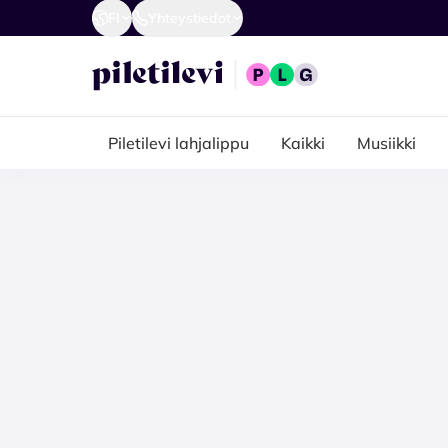
FI
Yhteystiedot
Piletilevi lahjalippu
Kaikki
Musiikki