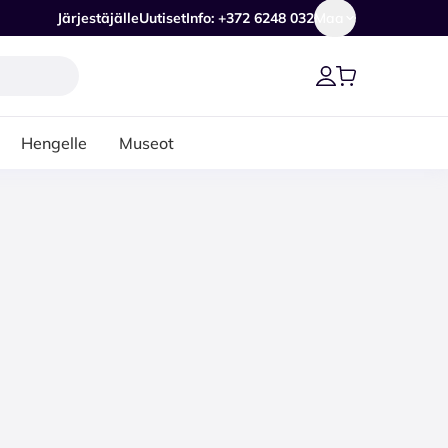
Järjestäjälle
Uutiset
Info: +372 6248 032
Maa
Hengelle
Museot