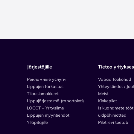
Järjestäjille
Tietoa yritykse
Рекламные услуги
Vabad töökohad
Lippujen tarkastus
Yhteystiedot / Jou
Tilauslomakkeet
Meist
Lippujärjestelmä (raportointi)
Kinkepilet
LOGOT – Yritysilme
Isikuandmete tööt
Lippujen myyntiehdot
üldpõhimõtted
Ylläpitäjille
Piletilevi toetab