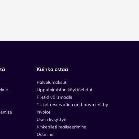
stä
Kuinka ostaa
Palvelumaksut
kkue
Lipputoimiston käyttöehdot
Piletid välismaale
Ticket reservation and payment by
lemise
invoice
Usein kysyttyä
Kinkepileti realiseerimine
Ostmine