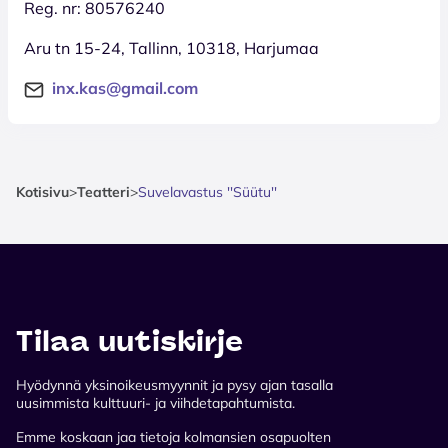
Reg. nr: 80576240
Aru tn 15-24, Tallinn, 10318, Harjumaa
inx.kas@gmail.com
Kotisivu
>
Teatteri
>
Suvelavastus ''Süütu''
Tilaa uutiskirje
Hyödynnä yksinoikeusmyynnit ja pysy ajan tasalla
uusimmista kulttuuri- ja viihdetapahtumista.
Emme koskaan jaa tietoja kolmansien osapuolten