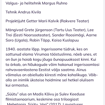
Valgus- ja helitehnik Margus Ruhno
Tehnik Andrus Kivila
Projektijuht Getter Marii Kalvik (Rakvere Teater)
Mängivad Grete Jürgenson (Tartu Uus Teater), Lee
Trei (Eesti Noorsooteater), Sander Roosimägi, Aarne
Soro (Ugala), Robin Täpp, Kaisa Kuslapuu
1940. aastate lõpp. Ingerisoome tüdruk, kes on
sattunud elama Virumaa tööstuslinna, näeb unes, et
on õun ja hoiab kogu jõuga õunapuuoksast kinni. Kui
ta ärkab, on Nõukogude võim hakanud ingerisoomlasi
rahvavaenlastena Eestist välja saatma. Ainus
võimalus on abielluda kiiresti mõne kohalikuga. Võib-
olla on inimlik üksteise hoidmine sel hetkel olulisem
kui armastus.
„Süütu” alus on Madis Kõivu ja Sulev Keeduse
filmistsenaarium, keskmine osa triloogiast
„Mehetapja. Süütu. Vari” (2017). Lavastuses