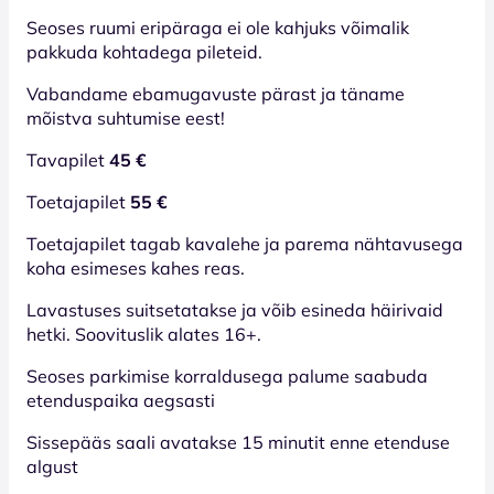
Seoses ruumi eripäraga ei ole kahjuks võimalik
pakkuda kohtadega pileteid.
Vabandame ebamugavuste pärast ja täname
mõistva suhtumise eest!
Tavapilet
45 €
Toetajapilet
55 €
Toetajapilet tagab kavalehe ja parema nähtavusega
koha esimeses kahes reas.
Lavastuses suitsetatakse ja võib esineda häirivaid
hetki. Soovituslik alates 16+.
Seoses parkimise korraldusega palume saabuda
etenduspaika aegsasti
Sissepääs saali avatakse 15 minutit enne etenduse
algust