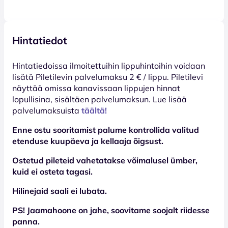
Hintatiedot
Hinta­tiedoissa ilmoitettuihin lippuhintoihin voidaan
lisätä Piletilevin palvelumaksu 2 € / lippu. Piletilevi
näyttää omissa kanavissaan lippujen hinnat
lopullisina, sisältäen palvelumaksun. Lue lisää
palvelumaksuista
täältä!
Enne ostu sooritamist palume kontrollida valitud
etenduse kuupäeva ja kellaaja õigsust.
Ostetud pileteid vahetatakse võimalusel ümber,
kuid ei osteta tagasi.
Hilinejaid saali ei lubata.
PS! Jaamahoone on jahe, soovitame soojalt riidesse
panna.