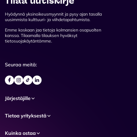
Tilaa uutiskirje
Hyödynnä yksinoikeusmyynnit ja pysy ajan tasalla
uusimmista kulttuuri- ja viihdetapahtumista.
Emme koskaan jaa tietoja kolmansien osapuolten
kanssa. Tilaamalla tilauksen hyväksyt
tietosuojakäytäntömme.
Seuraa meitä:
Järjestäjille
Tietoa yrityksestä
Kuinka ostaa