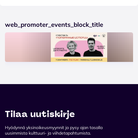
web_promoter_events_block_title
Tilaa uutiskirje
Hyödynnä yksinoikeusmyynnit ja pysy ajan tasalla
uusimmista kulttuuri- ja viihdetapahtumista.