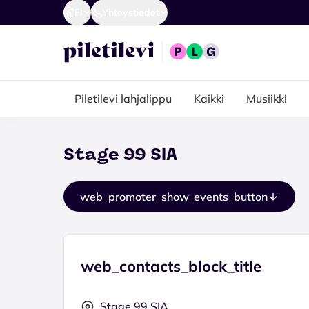
FI
Yhteystiedot
Piletilevi lahjalippu
Kaikki
Musiikki
Stage 99 SIA
web_promoter_show_events_button
web_contacts_block_title
Stage 99 SIA