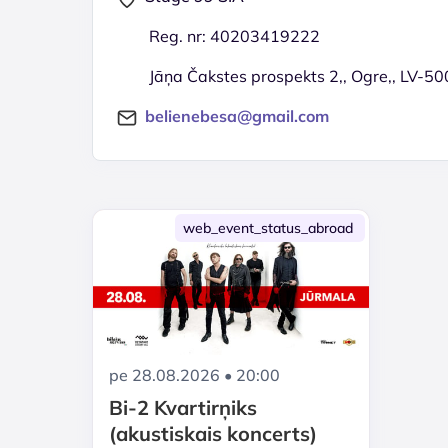
Reg. nr: 40203419222
Jāņa Čakstes prospekts 2,, Ogre,, LV-50
belienebesa@gmail.com
web_event_status_abroad
pe 28.08.2026 • 20:00
Bi-2 Kvartirņiks
(akustiskais koncerts)