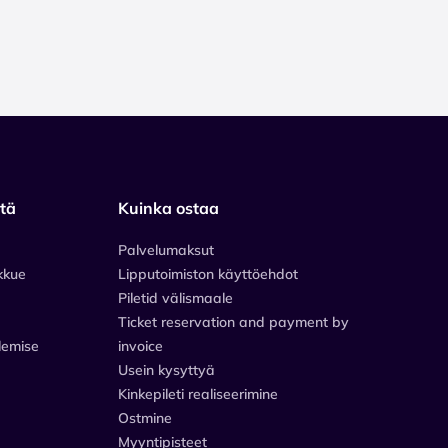
stä
Kuinka ostaa
Palvelumaksut
kkue
Lipputoimiston käyttöehdot
Piletid välismaale
Ticket reservation and payment by
lemise
invoice
Usein kysyttyä
Kinkepileti realiseerimine
Ostmine
Myyntipisteet