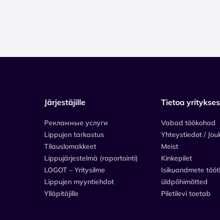
Järjestäjille
Tietoa yritykse
Рекламные услуги
Vabad töökohad
Lippujen tarkastus
Yhteystiedot / Jou
Tilauslomakkeet
Meist
Lippujärjestelmä (raportointi)
Kinkepilet
LOGOT – Yritysilme
Isikuandmete tööt
Lippujen myyntiehdot
üldpõhimõtted
Ylläpitäjille
Piletilevi toetab