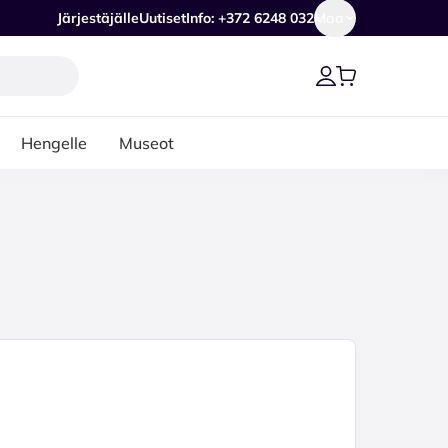
Järjestäjälle
Uutiset
Info: +372 6248 032
Maa
Hengelle
Museot