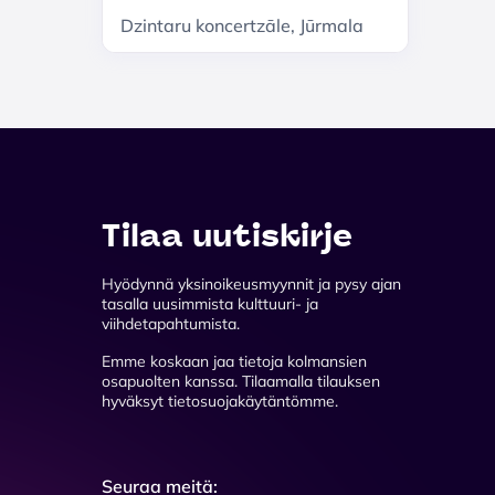
Dzintaru koncertzāle, Jūrmala
Tilaa uutiskirje
Hyödynnä yksinoikeusmyynnit ja pysy ajan
tasalla uusimmista kulttuuri- ja
viihdetapahtumista.
Emme koskaan jaa tietoja kolmansien
osapuolten kanssa. Tilaamalla tilauksen
hyväksyt tietosuojakäytäntömme.
Seuraa meitä: