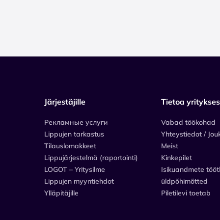
Järjestäjille
Tietoa yritykse
Рекламные услуги
Vabad töökohad
Lippujen tarkastus
Yhteystiedot / Jou
Tilauslomakkeet
Meist
Lippujärjestelmä (raportointi)
Kinkepilet
LOGOT – Yritysilme
Isikuandmete tööt
Lippujen myyntiehdot
üldpõhimõtted
Ylläpitäjille
Piletilevi toetab