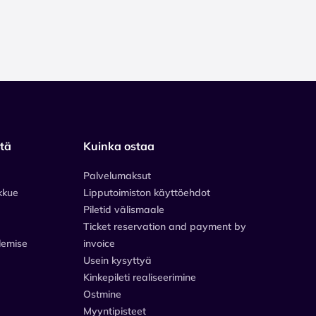
stä
Kuinka ostaa
Palvelumaksut
kkue
Lipputoimiston käyttöehdot
Piletid välismaale
Ticket reservation and payment by
lemise
invoice
Usein kysyttyä
Kinkepileti realiseerimine
Ostmine
Myyntipisteet