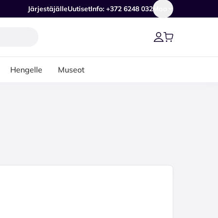
Järjestäjälle
Uutiset
Info: +372 6248 032
Maa
Hengelle
Museot