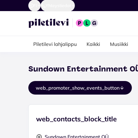
FI
Yhteystiedot
Piletilevi lahjalippu
Kaikki
Musiikki
Sundown Entertainment O
web_promoter_show_events_button
web_contacts_block_title
Sundown Entertainment OÜ