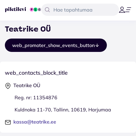
Teatrike OÜ
web_promoter_show_events_button
web_contacts_block_title
Teatrike OÜ
Reg. nr: 11354876
Kuldnoka 11-70, Tallinn, 10619, Harjumaa
kassa@teatrike.ee