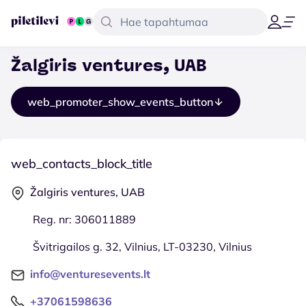
Žalgiris ventures, UAB
web_promoter_show_events_button
web_contacts_block_title
Žalgiris ventures, UAB
Reg. nr: 306011889
Švitrigailos g. 32, Vilnius, LT-03230, Vilnius
info@venturesevents.lt
+37061598636