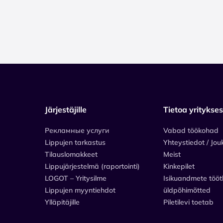
Järjestäjille
Tietoa yritykse
Рекламные услуги
Vabad töökohad
Lippujen tarkastus
Yhteystiedot / Jou
Tilauslomakkeet
Meist
Lippujärjestelmä (raportointi)
Kinkepilet
LOGOT – Yritysilme
Isikuandmete tööt
Lippujen myyntiehdot
üldpõhimõtted
Ylläpitäjille
Piletilevi toetab