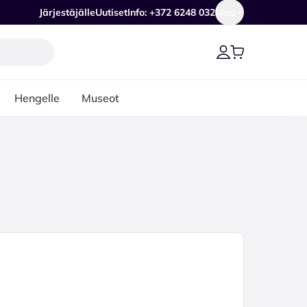
Järjestäjälle
Uutiset
Info: +372 6248 032
Maa
Hengelle
Museot