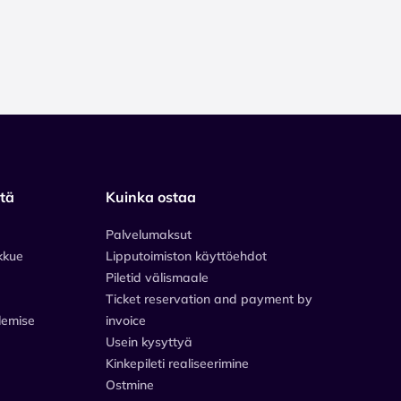
stä
Kuinka ostaa
Palvelumaksut
kkue
Lipputoimiston käyttöehdot
Piletid välismaale
Ticket reservation and payment by
lemise
invoice
Usein kysyttyä
Kinkepileti realiseerimine
Ostmine