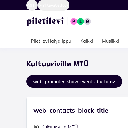
FI
Yhteystiedot
Piletilevi lahjalippu
Kaikki
Musiikki
Kultuurivilla MTÜ
web_promoter_show_events_button
web_contacts_block_title
Kultuurivilla MTÜ