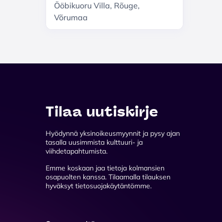
akustiline kontsert
Ööbikuoru Villa, Rõuge,
''Käime katuseid mööda''
Võrumaa
Tilaa uutiskirje
Hyödynnä yksinoikeusmyynnit ja pysy ajan
tasalla uusimmista kulttuuri- ja
viihdetapahtumista.
Emme koskaan jaa tietoja kolmansien
osapuolten kanssa. Tilaamalla tilauksen
hyväksyt tietosuojakäytäntömme.