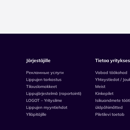
Järjestäjille
Tietoa yritykse
Рекламные услуги
Vabad töökohad
Lippujen tarkastus
Yhteystiedot / Jou
Tilauslomakkeet
Meist
Lippujärjestelmä (raportointi)
Kinkepilet
LOGOT – Yritysilme
Isikuandmete tööt
Lippujen myyntiehdot
üldpõhimõtted
Ylläpitäjille
Piletilevi toetab