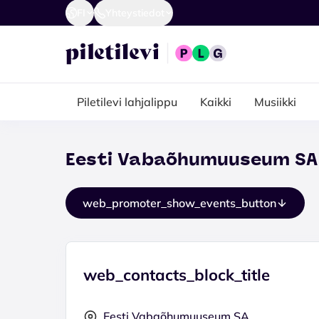
FI
Yhteystiedot
Piletilevi lahjalippu
Kaikki
Musiikki
Eesti Vabaõhumuuseum SA
web_promoter_show_events_button
web_contacts_block_title
Eesti Vabaõhumuuseum SA