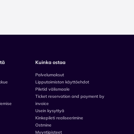
stä
Kuinka ostaa
Palvelumaksut
kkue
Lipputoimiston käyttöehdot
Piletid välismaale
Ticket reservation and payment by
lemise
invoice
Usein kysyttyä
Kinkepileti realiseerimine
Ostmine
Myyntipisteet