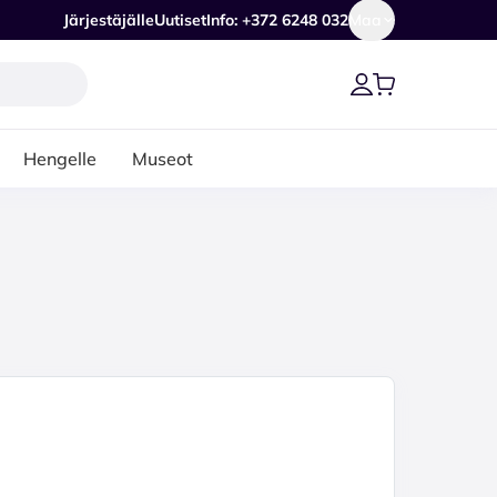
Järjestäjälle
Uutiset
Info: +372 6248 032
Maa
Hengelle
Museot