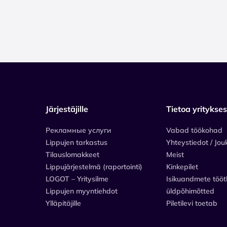
Järjestäjille
Tietoa yritykse
Рекламные услуги
Vabad töökohad
Lippujen tarkastus
Yhteystiedot / Jou
Tilauslomakkeet
Meist
Lippujärjestelmä (raportointi)
Kinkepilet
LOGOT – Yritysilme
Isikuandmete tööt
Lippujen myyntiehdot
üldpõhimõtted
Ylläpitäjille
Piletilevi toetab