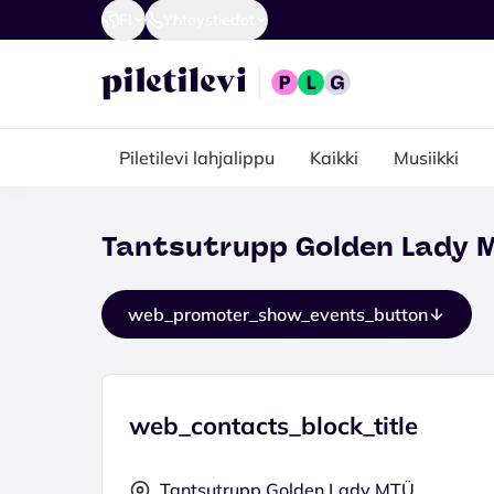
FI
Yhteystiedot
Piletilevi lahjalippu
Kaikki
Musiikki
Tantsutrupp Golden Lady 
web_promoter_show_events_button
web_contacts_block_title
Tantsutrupp Golden Lady MTÜ