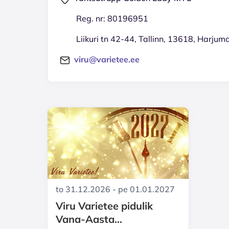
Reg. nr: 80196951
Liikuri tn 42-44, Tallinn, 13618, Harjum
viru@varietee.ee
to 31.12.2026 - pe 01.01.2027
Viru Varietee pidulik
Vana-Aasta