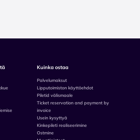
stä
Kuinka ostaa
Palvelumaksut
kkue
Lipputoimiston käyttöehdot
Piletid välismaale
Ticket reservation and payment by
lemise
invoice
Usein kysyttyä
Kinkepileti realiseerimine
Ostmine