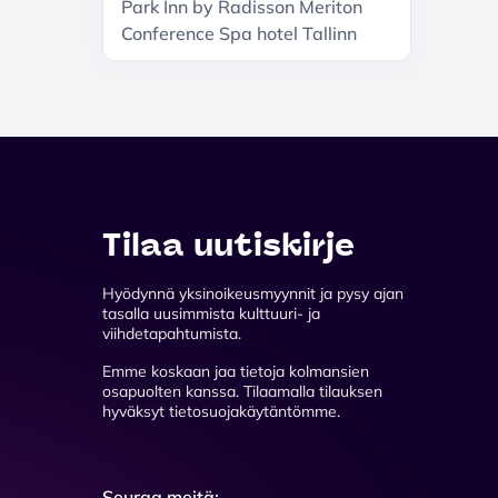
ärasaatmispidu
Park Inn by Radisson Meriton
täiskasvanutele! /
Conference Spa hotel Tallinn
Новогодняя Ёлка для
взрослых в Viru
Varietee!
Tilaa uutiskirje
Hyödynnä yksinoikeusmyynnit ja pysy ajan
tasalla uusimmista kulttuuri- ja
viihdetapahtumista.
Emme koskaan jaa tietoja kolmansien
osapuolten kanssa. Tilaamalla tilauksen
hyväksyt tietosuojakäytäntömme.
Seuraa meitä: