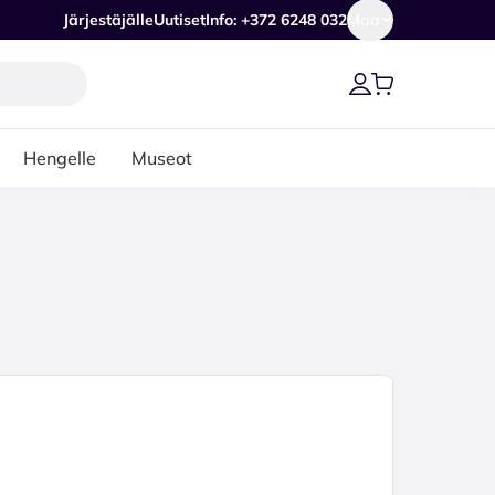
Järjestäjälle
Uutiset
Info: +372 6248 032
Maa
Hengelle
Museot