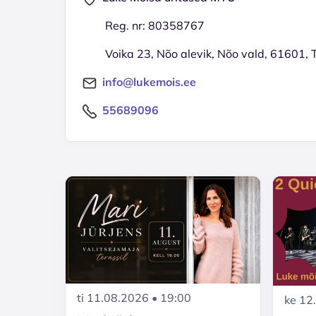
Reg. nr: 80358767
Voika 23, Nõo alevik, Nõo vald, 61601,
info@lukemois.ee
55689096
ti 11.08.2026 • 19:00
ke 12