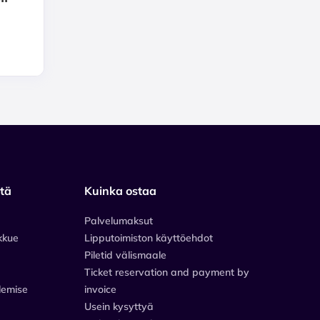
stä
Kuinka ostaa
Palvelumaksut
kkue
Lipputoimiston käyttöehdot
Piletid välismaale
Ticket reservation and payment by
lemise
invoice
Usein kysyttyä