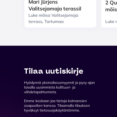
Mari Jürjens
2 Qu
Valitsejamaja terassil
mõis
Luke mõisa Valitsejamaja
terrass, Tartumaa
Luke 
Tilaa uutiskirje
Hyödynnä yksinoikeusmyynnit ja pysy ajan
tasalla uusimmista kulttuuri- ja
viihdetapahtumista.
Emme koskaan jaa tietoja kolmansien
osapuolten kanssa. Tilaamalla tilauksen
hyväksyt tietosuojakäytäntömme.