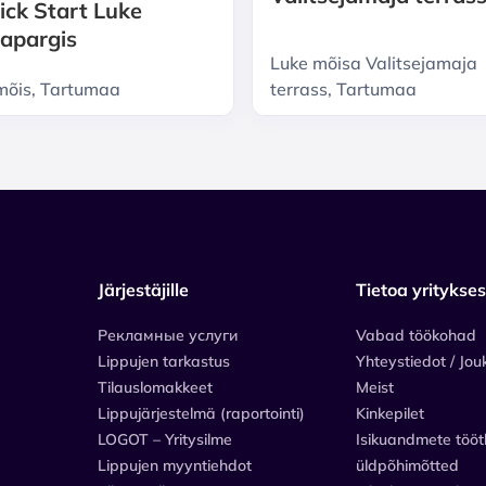
ick Start Luke
apargis
Luke mõisa Valitsejamaja
mõis, Tartumaa
terrass, Tartumaa
Järjestäjille
Tietoa yritykse
Рекламные услуги
Vabad töökohad
Lippujen tarkastus
Yhteystiedot / Jou
Tilauslomakkeet
Meist
Lippujärjestelmä (raportointi)
Kinkepilet
LOGOT – Yritysilme
Isikuandmete tööt
Lippujen myyntiehdot
üldpõhimõtted