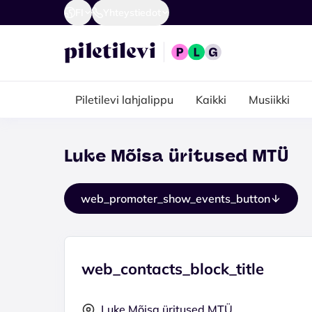
FI
Yhteystiedot
Piletilevi lahjalippu
Kaikki
Musiikki
Luke Mõisa üritused MTÜ
web_promoter_show_events_button
web_contacts_block_title
Luke Mõisa üritused MTÜ