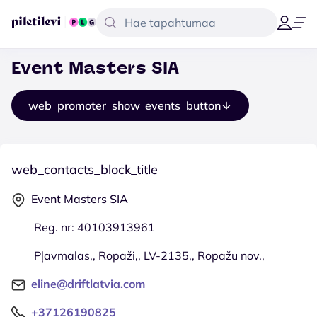
Event Masters SIA
web_promoter_show_events_button
web_contacts_block_title
Event Masters SIA
Reg. nr: 40103913961
Pļavmalas,, Ropaži,, LV-2135,, Ropažu nov.,
eline@driftlatvia.com
+37126190825