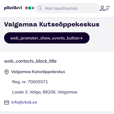
Valgamaa Kutseõppekeskus
web_promoter_show_events_button
web_contacts_block_title
Valgamaa Kutseõppekeskus
Reg. nr: 70005571
Loode 3, Valga, 68206, Valgamaa
info@vkok.ee