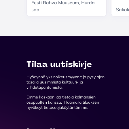
Eesti Rahva Muuseum, Hurda
saal
Sakala
Tilaa uutiskirje
Hyödynnä yksinoikeusmyynnit ja pysy ajan
tasalla uusimmista kulttuuri- ja
viihdetapahtumista.
Emme koskaan jaa tietoja kolmansien
osapuolten kanssa. Tilaamalla tilauksen
hyväksyt tietosuojakäytäntömme.