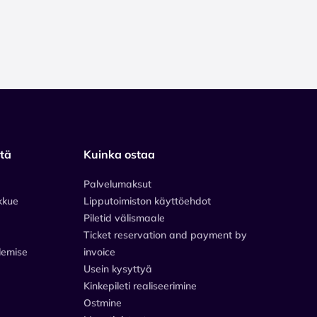
stä
Kuinka ostaa
Palvelumaksut
kkue
Lipputoimiston käyttöehdot
Piletid välismaale
Ticket reservation and payment by
lemise
invoice
Usein kysyttyä
Kinkepileti realiseerimine
Ostmine