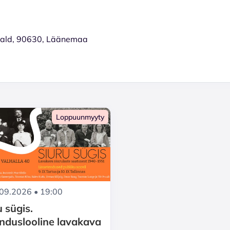
 vald, 90630, Läänemaa
Loppuunmyyty
.09.2026 • 19:00
u sügis.
anduslooline lavakava