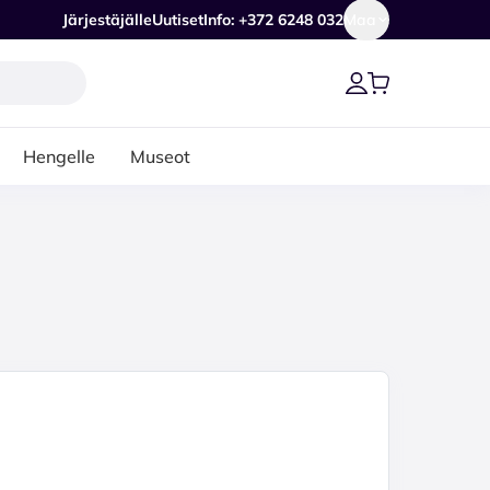
Järjestäjälle
Uutiset
Info: +372 6248 032
Maa
Hengelle
Museot