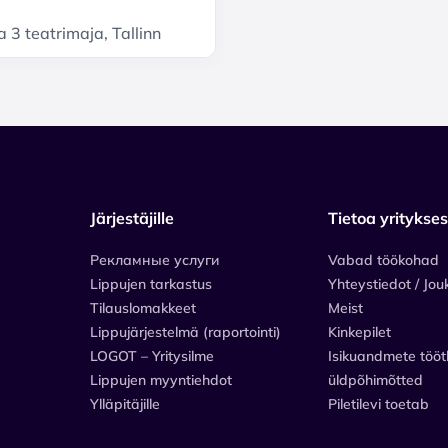
 3 teatrimaja, Tallinn
Järjestäjille
Tietoa yritykse
Рекламные услуги
Vabad töökohad
Lippujen tarkastus
Yhteystiedot / Jou
Tilauslomakkeet
Meist
Lippujärjestelmä (raportointi)
Kinkepilet
LOGOT – Yritysilme
Isikuandmete tööt
Lippujen myyntiehdot
üldpõhimõtted
Ylläpitäjille
Piletilevi toetab