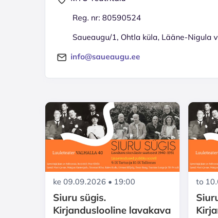
Reg. nr: 80590524
Saueaugu/1, Ohtla küla, Lääne-Nigula
info@saueaugu.ee
ke 09.09.2026 • 19:00
to 10
Siuru sügis.
Siur
Kirjanduslooline lavakava
Kirj