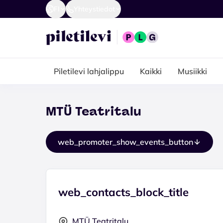
FI
Yhteystiedot
Piletilevi lahjalippu
Kaikki
Musiikki
MTÜ Teatritalu
web_promoter_show_events_button
web_contacts_block_title
MTÜ Teatritalu