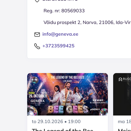
Reg. nr: 80569033
Võidu prospekt 2, Narva, 21006, Ida-V
info@geneva.ee
+3723599425
to 29.10.2026 • 19:00
ma 18
The Legend of the Bee
Meis