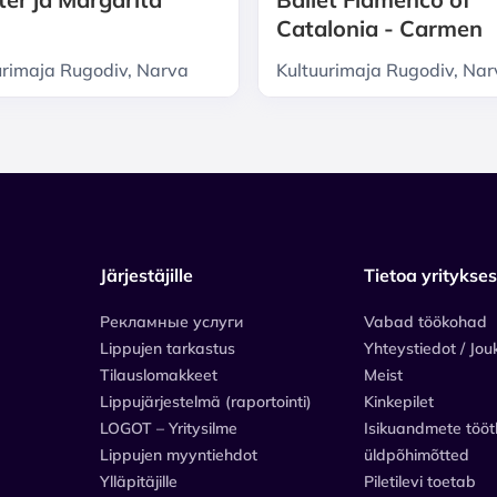
Catalonia - Carmen
urimaja Rugodiv, Narva
Kultuurimaja Rugodiv, Na
Järjestäjille
Tietoa yritykse
Рекламные услуги
Vabad töökohad
Lippujen tarkastus
Yhteystiedot / Jou
Tilauslomakkeet
Meist
Lippujärjestelmä (raportointi)
Kinkepilet
LOGOT – Yritysilme
Isikuandmete tööt
Lippujen myyntiehdot
üldpõhimõtted
Ylläpitäjille
Piletilevi toetab