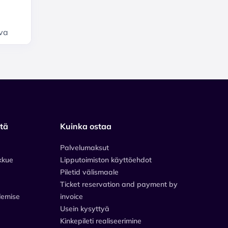
rva
stä
Kuinka ostaa
Palvelumaksut
kkue
Lipputoimiston käyttöehdot
Piletid välismaale
Ticket reservation and payment by
lemise
invoice
Usein kysyttyä
Kinkepileti realiseerimine