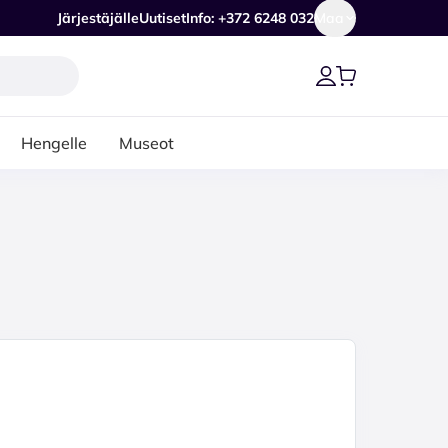
Järjestäjälle
Uutiset
Info: +372 6248 032
Maa
Hengelle
Museot