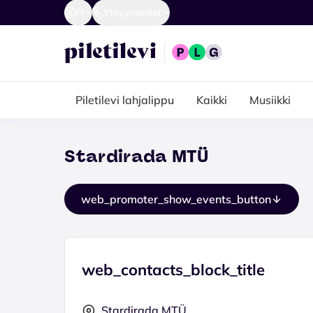
FI
Yhteystiedot
Piletilevi lahjalippu
Kaikki
Musiikki
Stardirada MTÜ
web_promoter_show_events_button
web_contacts_block_title
Stardirada MTÜ