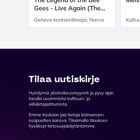
Gees - Live Again (The
Italian Bee Gees) (15.08
Geneva kontserdimaja, Narva
Kultu
asendus)
Tilaa uutiskirje
Hyödynnä yksinoikeusmyynnit ja pysy ajan
tasalla uusimmista kulttuuri- ja
viihdetapahtumista.
Emme koskaan jaa tietoja kolmansien
osapuolten kanssa. Tilaamalla tilauksen
hyväksyt tietosuojakäytäntömme.