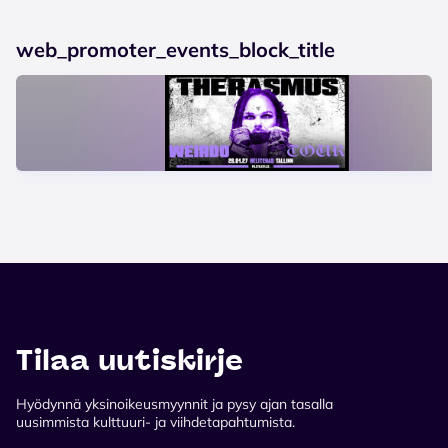
web_promoter_events_block_title
Tilaa uutiskirje
Hyödynnä yksinoikeusmyynnit ja pysy ajan tasalla
uusimmista kulttuuri- ja viihdetapahtumista.