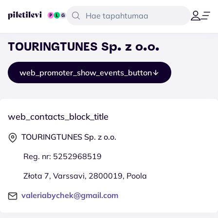
TOURINGTUNES Sp. z o.o.
web_promoter_show_events_button
web_contacts_block_title
TOURINGTUNES Sp. z o.o.
Reg. nr: 5252968519
Złota 7, Varssavi, 2800019, Poola
valeriabychek@gmail.com