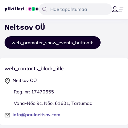
Neitsov OÜ
web_promoter_show_events_button
web_contacts_block_title
Neitsov OÜ
Reg. nr: 17470655
Vana-Nõo 9c, Nõo, 61601, Tartumaa
info@paulneitsov.com