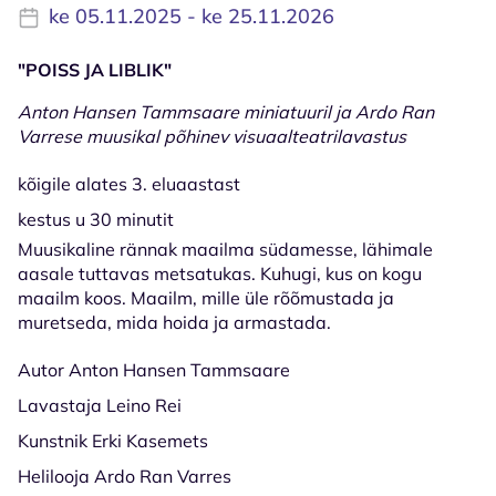
ke 05.11.2025 - ke 25.11.2026
"POISS JA LIBLIK"
Anton Hansen Tammsaare miniatuuril ja Ardo Ran
Varrese muusikal põhinev visuaalteatrilavastus
kõigile alates 3. eluaastast
kestus u 30 minutit
Muusikaline rännak maailma südamesse, lähimale
aasale tuttavas metsatukas. Kuhugi, kus on kogu
maailm koos. Maailm, mille üle rõõmustada ja
muretseda, mida hoida ja armastada.
Autor Anton Hansen Tammsaare
Lavastaja Leino Rei
Kunstnik Erki Kasemets
Helilooja Ardo Ran Varres