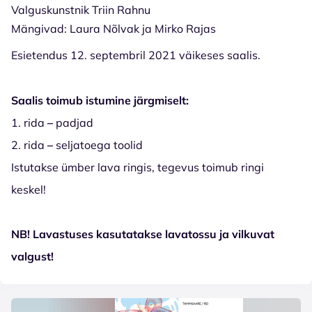
Valguskunstnik Triin Rahnu
Mängivad: Laura Nõlvak ja Mirko Rajas
Esietendus 12. septembril 2021 väikeses saalis.
Saalis toimub istumine järgmiselt:
1. rida
–
padjad
2. rida
–
seljatoega toolid
Istutakse ümber lava ringis, tegevus toimub ringi
keskel!
NB! Lavastuses kasutatakse lavatossu ja vilkuvat
valgust!