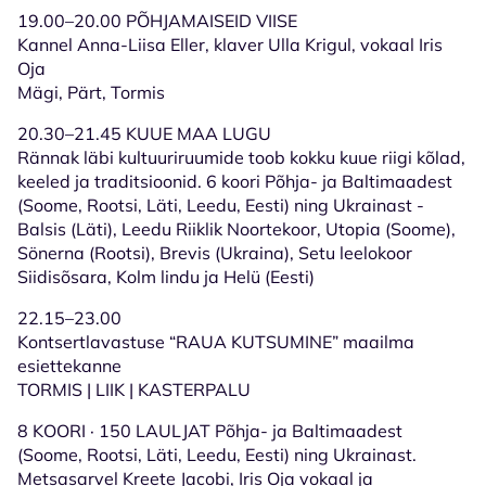
19.00–20.00 PÕHJAMAISEID VIISE
Kannel Anna-Liisa Eller, klaver Ulla Krigul, vokaal Iris
Oja
Mägi, Pärt, Tormis
20.30–21.45 KUUE MAA LUGU
Rännak läbi kultuuriruumide toob kokku kuue riigi kõlad,
keeled ja traditsioonid. 6 koori Põhja- ja Baltimaadest
(Soome, Rootsi, Läti, Leedu, Eesti) ning Ukrainast -
Balsis (Läti), Leedu Riiklik Noortekoor, Utopia (Soome),
Sönerna (Rootsi), Brevis (Ukraina), Setu leelokoor
Siidisõsara, Kolm lindu ja Helü (Eesti)
22.15–23.00
Kontsertlavastuse “RAUA KUTSUMINE” maailma
esiettekanne
TORMIS | LIIK | KASTERPALU
8 KOORI · 150 LAULJAT Põhja- ja Baltimaadest
(Soome, Rootsi, Läti, Leedu, Eesti) ning Ukrainast.
Metsasarvel Kreete Jacobi, Iris Oja vokaal ja