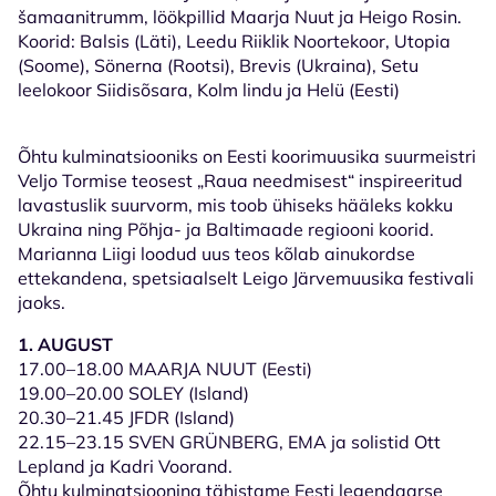
šamaanitrumm, löökpillid Maarja Nuut ja Heigo Rosin.
Koorid: Balsis (Läti), Leedu Riiklik Noortekoor, Utopia
(Soome), Sönerna (Rootsi), Brevis (Ukraina), Setu
leelokoor Siidisõsara, Kolm lindu ja Helü (Eesti)
Õhtu kulminatsiooniks on Eesti koorimuusika suurmeistri
Veljo Tormise teosest „Raua needmisest“ inspireeritud
lavastuslik suurvorm, mis toob ühiseks hääleks kokku
Ukraina ning Põhja- ja Baltimaade regiooni koorid.
Marianna Liigi loodud uus teos kõlab ainukordse
ettekandena, spetsiaalselt Leigo Järvemuusika festivali
jaoks.
1. AUGUST
17.00–18.00 MAARJA NUUT (Eesti)
19.00–20.00 SOLEY (Island)
20.30–21.45 JFDR (Island)
22.15–23.15 SVEN GRÜNBERG, EMA ja solistid Ott
Lepland ja Kadri Voorand.
Õhtu kulminatsioonina tähistame Eesti legendaarse