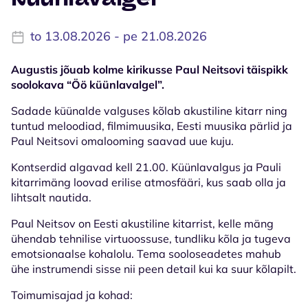
to 13.08.2026 - pe 21.08.2026
Augustis jõuab kolme kirikusse Paul Neitsovi täispikk
soolokava “Öö küünlavalgel”.
Sadade küünalde valguses kõlab akustiline kitarr ning
tuntud meloodiad, filmimuusika, Eesti muusika pärlid ja
Paul Neitsovi omalooming saavad uue kuju.
Kontserdid algavad kell 21.00. Küünlavalgus ja Pauli
kitarrimäng loovad erilise atmosfääri, kus saab olla ja
lihtsalt nautida.
Paul Neitsov on Eesti akustiline kitarrist, kelle mäng
ühendab tehnilise virtuoossuse, tundliku kõla ja tugeva
emotsionaalse kohalolu. Tema sooloseadetes mahub
ühe instrumendi sisse nii peen detail kui ka suur kõlapilt.
Toimumisajad ja kohad: