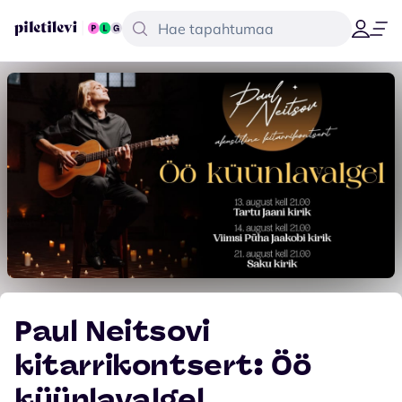
Paul Neitsovi
kitarrikontsert: Öö
küünlavalgel