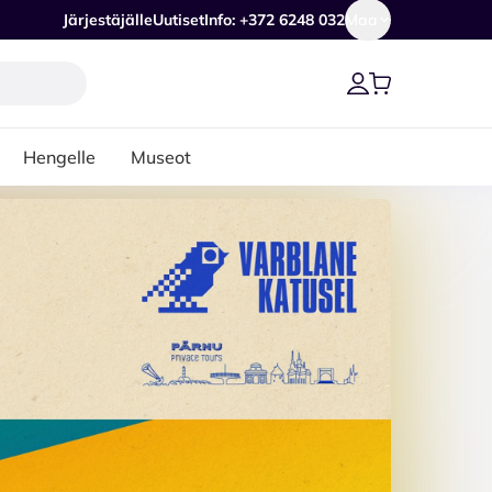
Järjestäjälle
Uutiset
Info: +372 6248 032
Maa
Hengelle
Museot