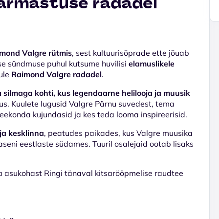
 armastuse radadel
imond Valgre rütmis
, sest kultuurisõprade ette jõuab
ilise sündmuse puhul kutsume huvilisi
elamuslikele
gule
Raimond Valgre radadel
.
silmaga kohti, kus legendaarne helilooja ja muusik
rmus. Kuulete lugusid Valgre Pärnu suvedest, tema
teekonda kujundasid ja kes teda looma inspireerisid.
ja kesklinna
, peatudes paikades, kus Valgre muusika
aseni eestlaste südames. Tuuril osalejaid ootab lisaks
 asukohast Ringi tänaval kitsarööpmelise raudtee
.