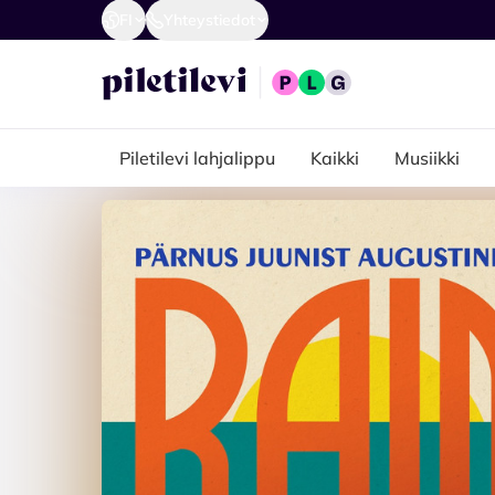
FI
Yhteystiedot
Piletilevi lahjalippu
Kaikki
Musiikki