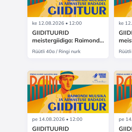
ke 12.08.2026 • 12:00
ke 12
GIIDITUURID
GII
meistergiidiga: Raimond
meis
Valgre Pärnu - muusika ja
Valg
Rüütli 40a / Ringi nurk
Rüütli
armastuse radadel
arma
pe 14.08.2026 • 12:00
pe 14
GIIDITUURID
GII