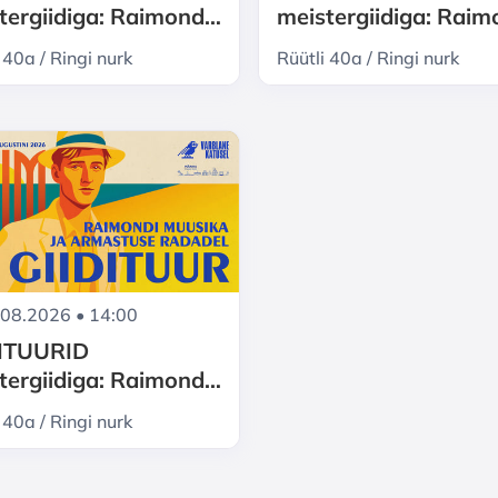
tergiidiga: Raimond
meistergiidiga: Rai
re Pärnu - muusika ja
Valgre Pärnu - muusi
 40a / Ringi nurk
Rüütli 40a / Ringi nurk
stuse radadel
armastuse radadel
.08.2026 • 14:00
DITUURID
tergiidiga: Raimond
re Pärnu - muusika ja
 40a / Ringi nurk
stuse radadel