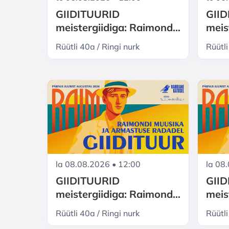
GIIDITUURID
GII
meistergiidiga: Raimond
meis
Valgre Pärnu - muusika ja
Valg
Rüütli 40a / Ringi nurk
Rüütli
armastuse radadel
arma
la 08.08.2026 • 12:00
la 08
GIIDITUURID
GII
meistergiidiga: Raimond
meis
Valgre Pärnu - muusika ja
Valg
Rüütli 40a / Ringi nurk
Rüütli
armastuse radadel
arma