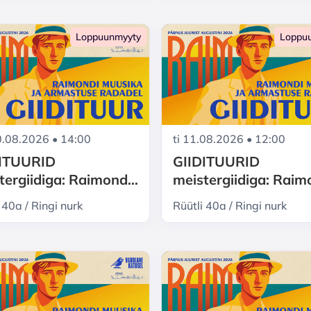
Loppuunmyyty
Loppu
.08.2026 • 14:00
ti 11.08.2026 • 12:00
DITUURID
GIIDITUURID
tergiidiga: Raimond
meistergiidiga: Rai
re Pärnu - muusika ja
Valgre Pärnu - muusi
 40a / Ringi nurk
Rüütli 40a / Ringi nurk
stuse radadel
armastuse radadel