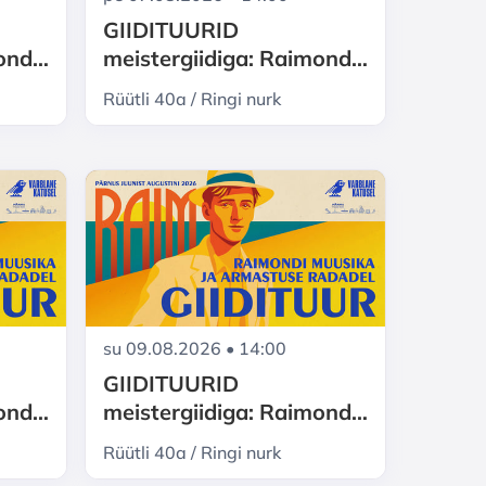
GIIDITUURID
mond
meistergiidiga: Raimond
ka ja
Valgre Pärnu - muusika ja
Rüütli 40a / Ringi nurk
armastuse radadel
su 09.08.2026 • 14:00
GIIDITUURID
mond
meistergiidiga: Raimond
ka ja
Valgre Pärnu - muusika ja
Rüütli 40a / Ringi nurk
armastuse radadel