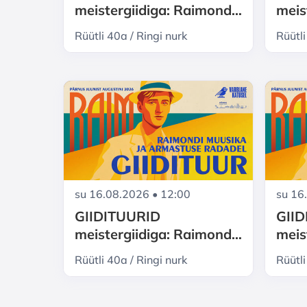
meistergiidiga: Raimond
meis
Valgre Pärnu - muusika ja
Valg
Rüütli 40a / Ringi nurk
Rüütli
armastuse radadel
arma
su 16.08.2026 • 12:00
su 16
GIIDITUURID
GII
meistergiidiga: Raimond
meis
Valgre Pärnu - muusika ja
Valg
Rüütli 40a / Ringi nurk
Rüütli
armastuse radadel
arma