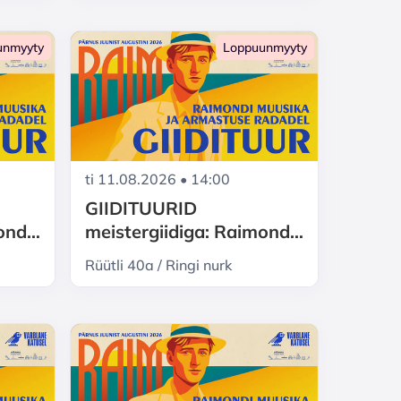
unmyyty
Loppuunmyyty
ti 11.08.2026 • 14:00
GIIDITUURID
mond
meistergiidiga: Raimond
ka ja
Valgre Pärnu - muusika ja
Rüütli 40a / Ringi nurk
armastuse radadel