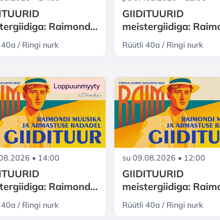
DITUURID
GIIDITUURID
tergiidiga: Raimond
meistergiidiga: Rai
re Pärnu - muusika ja
Valgre Pärnu - muusi
 40a / Ringi nurk
Rüütli 40a / Ringi nurk
stuse radadel
armastuse radadel
Loppuunmyyty
.08.2026 • 14:00
su 09.08.2026 • 12:00
DITUURID
GIIDITUURID
tergiidiga: Raimond
meistergiidiga: Rai
re Pärnu - muusika ja
Valgre Pärnu - muusi
 40a / Ringi nurk
Rüütli 40a / Ringi nurk
stuse radadel
armastuse radadel