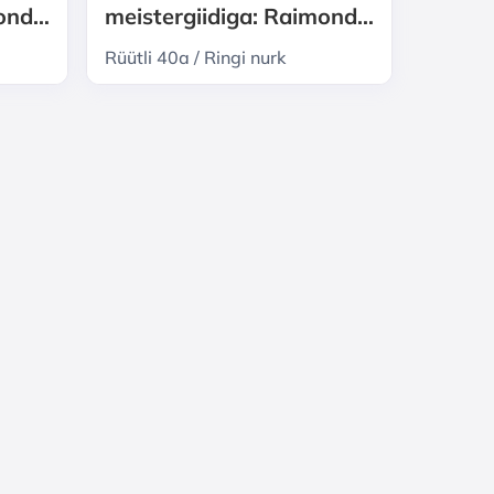
mond
meistergiidiga: Raimond
ka ja
Valgre Pärnu - muusika ja
Rüütli 40a / Ringi nurk
armastuse radadel