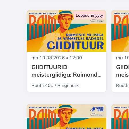
Loppuunmyyty
ma 10.08.2026 • 12:00
ma 10
GIIDITUURID
GII
meistergiidiga: Raimond
meis
Valgre Pärnu - muusika ja
Valg
Rüütli 40a / Ringi nurk
Rüütli
armastuse radadel
arma