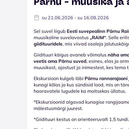
Pärnu - muusika ja
su 21.06.2026 - su 16.08.2026
Sel suvel liigub
Eesti suvepealinn Pärnu Ra
muusikaline suvelavastus
„RAIM“
. Selle er
giidituuridele
, mis viivad osaleja jalutuskäi
Giidituuri käigus avaneb võimalus
näha oma 
veetis oma Pärnu suved
, esines, elas ja a
muusikast, ajastust ja inimestest, kes tema 
Ekskursioon kulgeb läbi
Pärnu rannarajooni 
kunagi kõlas ja kus sündisid lood, mis on tän
haaravatele lugudele ka maitsekas üllatus.
*Ekskursioonid algavad kunagise rongijaama
mälestusmärgi juurest.
*Giidituuri kestus on orienteeruvalt 1,5 tundi