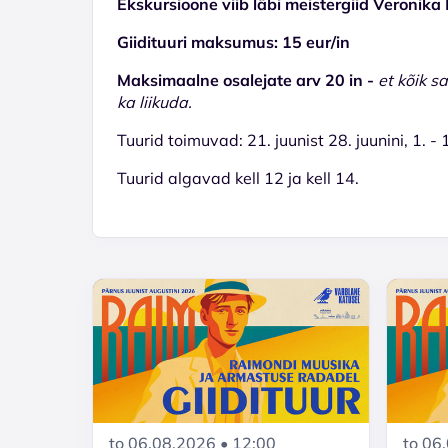
Ekskursioone viib läbi meistergiid Veronik
Giidituuri maksumus: 15 eur/in
Maksimaalne osalejate arv 20 in -
et kõik s
ka liikuda.
Tuurid toimuvad: 21. juunist 28. juunini, 1. -
Tuurid algavad kell 12 ja kell 14.
to 06.08.2026 • 12:00
to 06