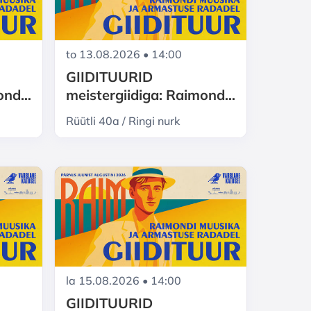
to 13.08.2026 • 14:00
GIIDITUURID
mond
meistergiidiga: Raimond
ka ja
Valgre Pärnu - muusika ja
Rüütli 40a / Ringi nurk
armastuse radadel
la 15.08.2026 • 14:00
GIIDITUURID