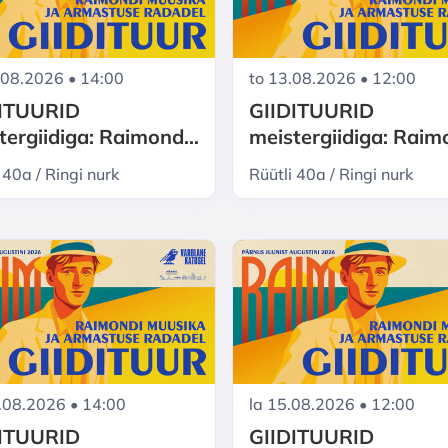
.08.2026 • 14:00
to 13.08.2026 • 12:00
DITUURID
GIIDITUURID
tergiidiga: Raimond
meistergiidiga: Rai
re Pärnu - muusika ja
Valgre Pärnu - muusi
 40a / Ringi nurk
Rüütli 40a / Ringi nurk
stuse radadel
armastuse radadel
.08.2026 • 14:00
la 15.08.2026 • 12:00
DITUURID
GIIDITUURID