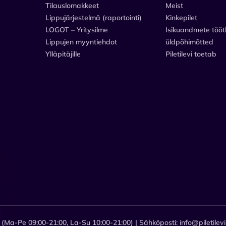
Tilauslomakkeet
Meist
Lippujärjestelmä (raportointi)
Kinkepilet
LOGOT – Yritysilme
Isikuandmete tööt
Lippujen myyntiehdot
üldpõhimõtted
Ylläpitäjille
Piletilevi toetab
 (Ma-Pe 09:00-21:00, La-Su 10:00-21:00) | Sähköposti: info@piletilevi