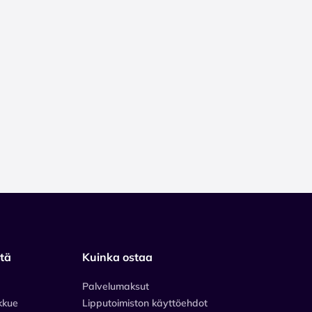
stä
Kuinka ostaa
Palvelumaksut
kkue
Lipputoimiston käyttöehdot