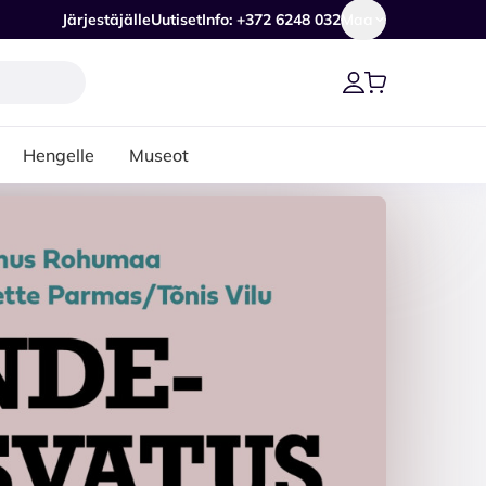
Järjestäjälle
Uutiset
Info: +372 6248 032
Maa
Hengelle
Museot