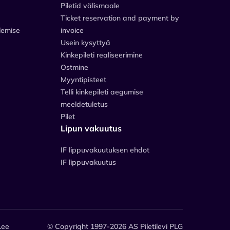
Piletid välismaale
Ticket reservation and payment by
lemise
invoice
Usein kysyttyä
Kinkepileti realiseerimine
Ostmine
Myyntipisteet
Telli kinkepileti aegumise
meeldetuletus
Pilet
Lipun vakuutus
IF lippuvakuutuksen ehdot
IF lippuvakuutus
.ee
© Copyright 1997-2026 AS Piletilevi PLG