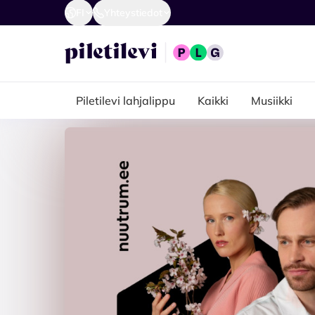
FI
Yhteystiedot
Piletilevi lahjalippu
Kaikki
Musiikki