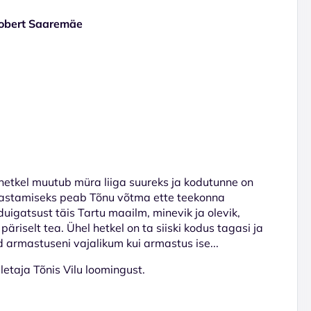
Robert Saaremäe
etkel muutub müra liiga suureks ja kodutunne on
vastamiseks peab Tõnu võtma ette teekonna
duigatsust täis Tartu maailm, minevik ja olevik,
äriselt tea. Ühel hetkel on ta siiski kodus tagasi ja
 armastuseni vajalikum kui armastus ise...
etaja Tõnis Vilu loomingust.