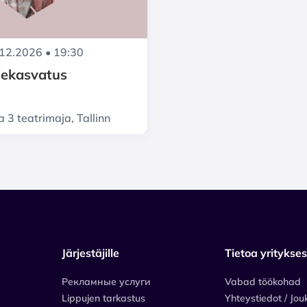
.12.2026 • 19:30
ekasvatus
 3 teatrimaja, Tallinn
Järjestäjille
Tietoa yritykse
Рекламные услуги
Vabad töökohad
Lippujen tarkastus
Yhteystiedot / Jou