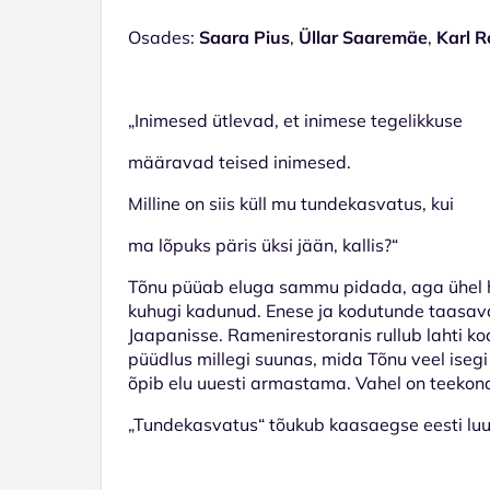
Osades:
Saara Pius
,
Üllar Saaremäe
,
Karl 
„Inimesed ütlevad, et inimese tegelikkuse
määravad teised inimesed.
Milline on siis küll mu tundekasvatus, kui
ma lõpuks päris üksi jään, kallis?“
Tõnu püüab eluga sammu pidada, aga ühel h
kuhugi kadunud. Enese ja kodutunde taasa
Jaapanisse. Ramenirestoranis rullub lahti ko
püüdlus millegi suunas, mida Tõnu veel isegi p
õpib elu uuesti armastama. Vahel on teekond
„Tundekasvatus“ tõukub kaasaegse eesti luul